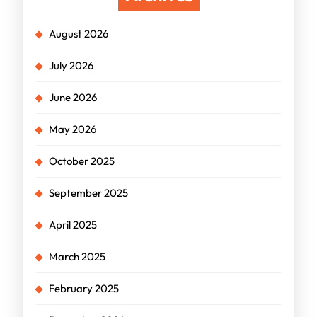
August 2026
July 2026
June 2026
May 2026
October 2025
September 2025
April 2025
March 2025
February 2025