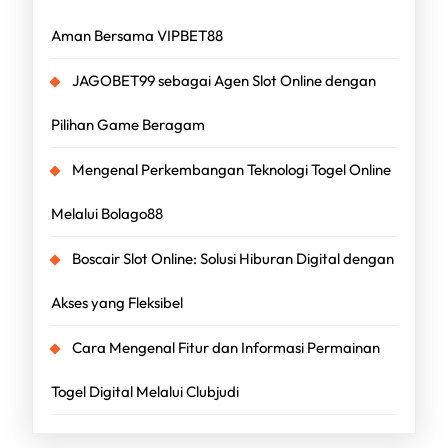
Aman Bersama VIPBET88
JAGOBET99 sebagai Agen Slot Online dengan
Pilihan Game Beragam
Mengenal Perkembangan Teknologi Togel Online
Melalui Bolago88
Boscair Slot Online: Solusi Hiburan Digital dengan
Akses yang Fleksibel
Cara Mengenal Fitur dan Informasi Permainan
Togel Digital Melalui Clubjudi