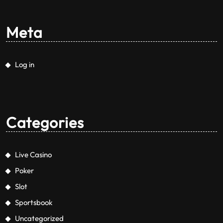
Meta
Log in
Categories
Live Casino
Poker
Slot
Sportsbook
Uncategorized