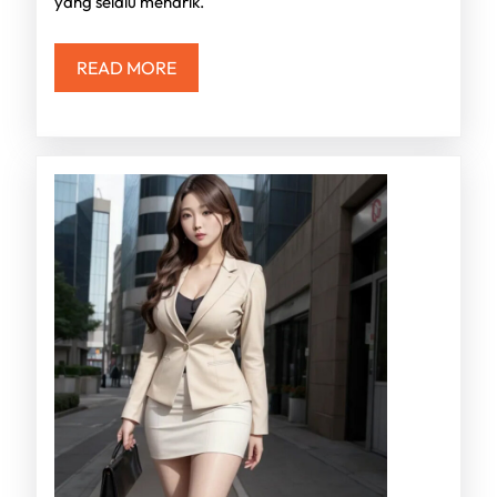
yang selalu menarik.
READ
READ MORE
MORE