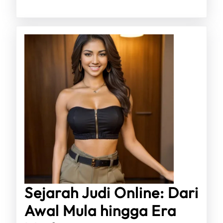
Sejarah Judi Online: Dari
Awal Mula hingga Era