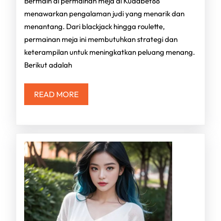
Bermain di permainan meja di Kudabet88
di
menawarkan pengalaman judi yang menarik dan
menantang. Dari blackjack hingga roulette,
Permainan
permainan meja ini membutuhkan strategi dan
Meja
keterampilan untuk meningkatkan peluang menang.
Kudabet88
Berikut adalah
READ
READ MORE
MORE