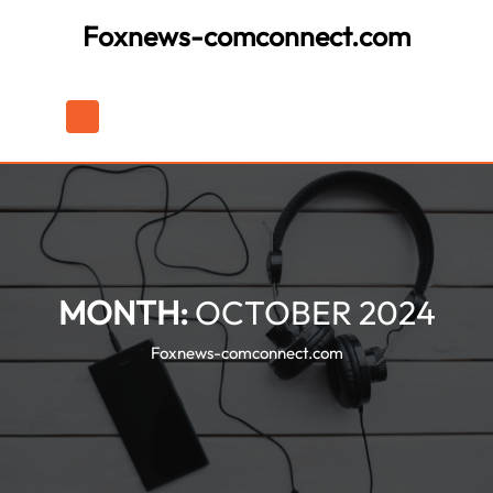
Skip
Foxnews-comconnect.com
to
content
Situs Slot Gacor Hari Ini dengan Jackpot Terbesar
Skip
to
content
MONTH:
OCTOBER 2024
Foxnews-comconnect.com