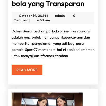
Sport
bola yang Transparan
dan
October
admin
October 19, 2024
admin
0
|
|
Penyaj
19,
Comment
6:53 am
|
2024
Inform
Dalam dunia taruhan judi bola online, transparansi
Taruh
adalah kunci untuk membangun kepercayaan dan
memberikan pengalaman yang adil bagi para
Judi
pemain. Sport77 memahami hal ini dan berkomitmen
bola
untuk menyajikan informasi taruhan
yang
Trans
READ
READ MORE
MORE