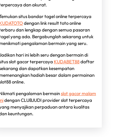
terpercaya dan akurat.
Temukan situs bandar togel online terpercaya
KUDATOTO
dengan link result toto online
terbaru dan lengkap dengan semua pasaran
togel yang ada. Bergabunglah sekarang untuk
menikmati pengalaman bermain yang seru.
Jadikan hari ini lebih seru dengan bermain di
situs slot gacor terpercaya
KUDABET88
daftar
sekarang dan dapatkan kesempatan
memenangkan hadiah besar dalam permainan
slot88 online.
Nikmati pengalaman bermain
slot gacor malam
ini
dengan CLUBJUDI provider slot terpercaya
yang menyajikan perpaduan antara kualitas
dan keuntungan.