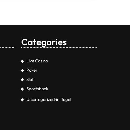
Categories
Live Casino
Poker
Slot
Sportsbook
Uncategorized
Togel