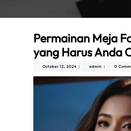
Permainan Meja Fa
yang Harus Anda 
October
admin
October 12, 2024
admin
0 Comm
|
|
12,
2024