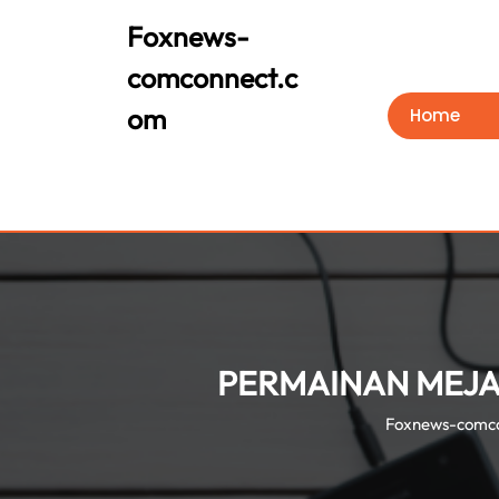
Skip
Foxnews-
to
content
comconnect.c
Skip
to
om
Home
content
Situs Slot Gacor Hari Ini
dengan Jackpot
Terbesar
PERMAINAN MEJA
Foxnews-comc