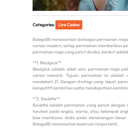
Categories:
Live Casino
Bolago88 menawarkan berbagai permainan meja y
variasi modern, setiap permainan memberikan p
permainan meja yang patut dicoba, berikut adalah
**1. Blackjack**
Blackjack adalah salah satu permainan meja pa
varian menarik. Tujuan permainan ini adalah 
mendekati 21. Dengan strategi yang tepat, pe
kompetitif sambil berusaha mendapatkan kombinas
**2. Roulette**
Roulette adalah permainan yang penuh dengan
taruhan pada angka, warna, atau kelompok angk
bisa membawa Anda pada kemenangan besar. Den
Bolago88 menawarkan keseruan tanpa henti.