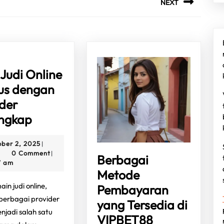
NEXT
Next
post:
Judi Online
tus dengan
der
Main
engkap
Judi
October
ober 2, 2025
|
Online
dmin
2,
0 Comment
|
Berbagai
di
2025
7 am
Metode
Situs
Pembayaran
dengan
 berbagai provider
yang Tersedia di
Provider
jadi salah satu
Berbagai
VIPBET88
Terlengkap