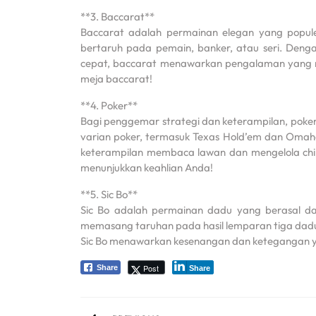
**3. Baccarat**
Baccarat adalah permainan elegan yang popule
bertaruh pada pemain, banker, atau seri. Den
cepat, baccarat menawarkan pengalaman yang m
meja baccarat!
**4. Poker**
Bagi penggemar strategi dan keterampilan, poke
varian poker, termasuk Texas Hold’em dan Oma
keterampilan membaca lawan dan mengelola chi
menunjukkan keahlian Anda!
**5. Sic Bo**
Sic Bo adalah permainan dadu yang berasal dari
memasang taruhan pada hasil lemparan tiga dadu
Sic Bo menawarkan kesenangan dan ketegangan y
Post
Share
Share
Post