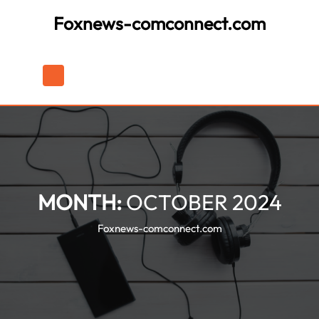
Skip
Foxnews-comconnect.com
to
content
Situs Slot Gacor Hari Ini dengan Jackpot Terbesar
Skip
to
content
MONTH:
OCTOBER 2024
Foxnews-comconnect.com