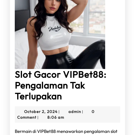
Slot Gacor VIPBet88:
Pengalaman Tak
Slot
Terlupakan
Gacor
October
admin
October 2, 2024
admin
0
|
|
VIPBet88:
2,
Comment
8:06 am
|
2024
Pengalaman
Bermain di VIPBet88 menawarkan pengalaman slot