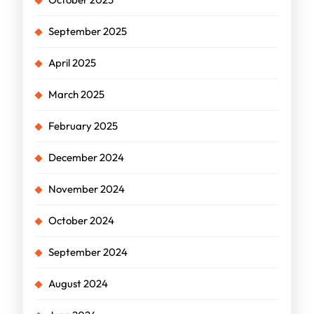
September 2025
April 2025
March 2025
February 2025
December 2024
November 2024
October 2024
September 2024
August 2024