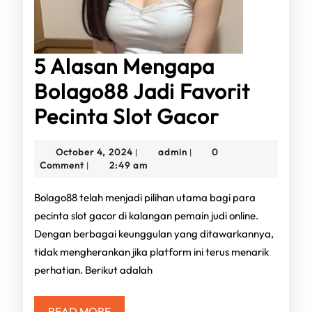
5 Alasan Mengapa
Bolago88 Jadi Favorit
5
Pecinta Slot Gacor
Alasan
October
admin
October 4, 2024
admin
0
|
|
Mengapa
4,
Comment
2:49 am
|
2024
Bolago8
Bolago88 telah menjadi pilihan utama bagi para
Jadi
pecinta slot gacor di kalangan pemain judi online.
Dengan berbagai keunggulan yang ditawarkannya,
Favorit
tidak mengherankan jika platform ini terus menarik
Pecinta
perhatian. Berikut adalah
Slot
READ
READ MORE