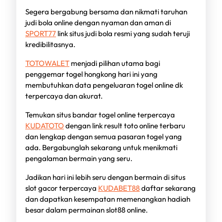
Segera bergabung bersama dan nikmati taruhan
judi bola online dengan nyaman dan aman di
SPORT77
link situs judi bola resmi yang sudah teruji
kredibilitasnya.
TOTOWALET
menjadi pilihan utama bagi
penggemar togel hongkong hari ini yang
membutuhkan data pengeluaran togel online dk
terpercaya dan akurat.
Temukan situs bandar togel online terpercaya
KUDATOTO
dengan link result toto online terbaru
dan lengkap dengan semua pasaran togel yang
ada. Bergabunglah sekarang untuk menikmati
pengalaman bermain yang seru.
Jadikan hari ini lebih seru dengan bermain di situs
slot gacor terpercaya
KUDABET88
daftar sekarang
dan dapatkan kesempatan memenangkan hadiah
besar dalam permainan slot88 online.