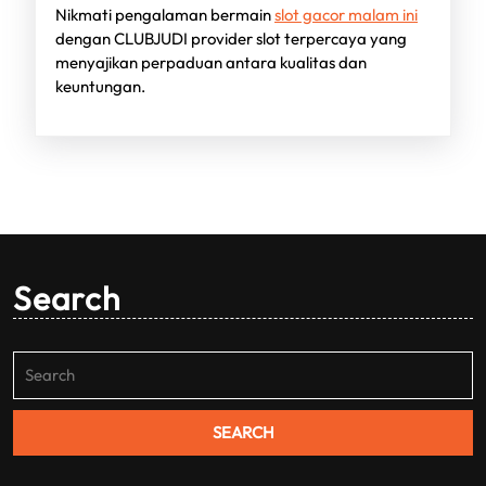
Nikmati pengalaman bermain
slot gacor malam ini
dengan CLUBJUDI provider slot terpercaya yang
menyajikan perpaduan antara kualitas dan
keuntungan.
Search
Search
for: