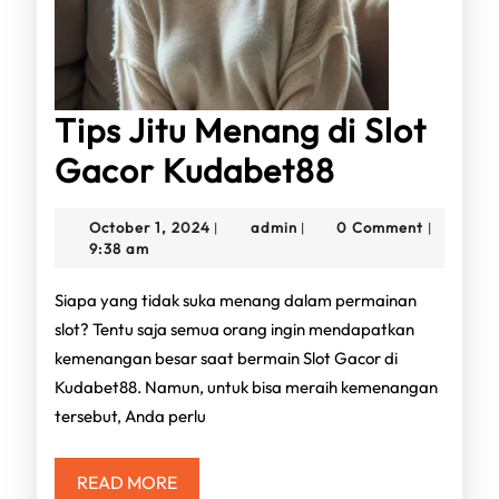
Tips Jitu Menang di Slot
Tips
Gacor Kudabet88
Jitu
October
admin
October 1, 2024
admin
0 Comment
|
|
|
Menang
1,
9:38 am
2024
di
Siapa yang tidak suka menang dalam permainan
Slot
slot? Tentu saja semua orang ingin mendapatkan
kemenangan besar saat bermain Slot Gacor di
Gacor
Kudabet88. Namun, untuk bisa meraih kemenangan
Kudabet8
tersebut, Anda perlu
READ
READ MORE