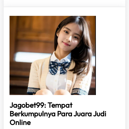
Jagobet99: Tempat
Berkumpulnya Para Juara Judi
Jagobet99:
Online