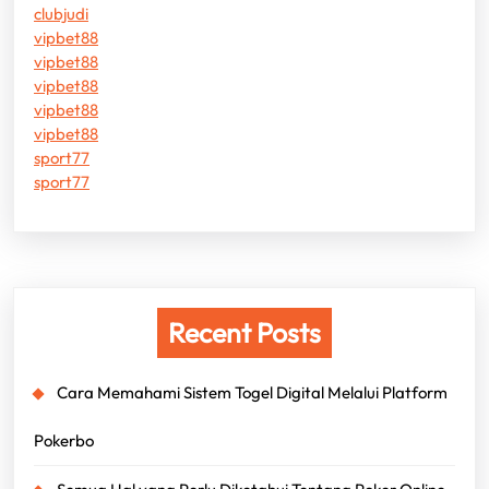
clubjudi
vipbet88
vipbet88
vipbet88
vipbet88
vipbet88
sport77
sport77
Recent Posts
Cara Memahami Sistem Togel Digital Melalui Platform
Pokerbo