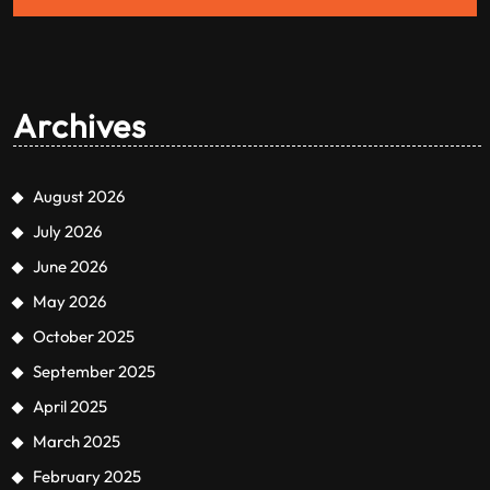
Archives
August 2026
July 2026
June 2026
May 2026
October 2025
September 2025
April 2025
March 2025
February 2025