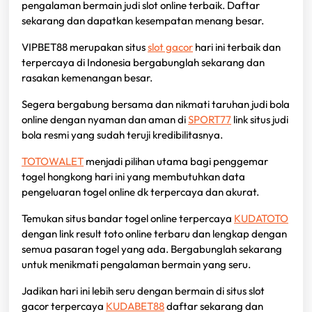
pengalaman bermain judi slot online terbaik. Daftar
sekarang dan dapatkan kesempatan menang besar.
VIPBET88 merupakan situs
slot gacor
hari ini terbaik dan
terpercaya di Indonesia bergabunglah sekarang dan
rasakan kemenangan besar.
Segera bergabung bersama dan nikmati taruhan judi bola
online dengan nyaman dan aman di
SPORT77
link situs judi
bola resmi yang sudah teruji kredibilitasnya.
TOTOWALET
menjadi pilihan utama bagi penggemar
togel hongkong hari ini yang membutuhkan data
pengeluaran togel online dk terpercaya dan akurat.
Temukan situs bandar togel online terpercaya
KUDATOTO
dengan link result toto online terbaru dan lengkap dengan
semua pasaran togel yang ada. Bergabunglah sekarang
untuk menikmati pengalaman bermain yang seru.
Jadikan hari ini lebih seru dengan bermain di situs slot
gacor terpercaya
KUDABET88
daftar sekarang dan