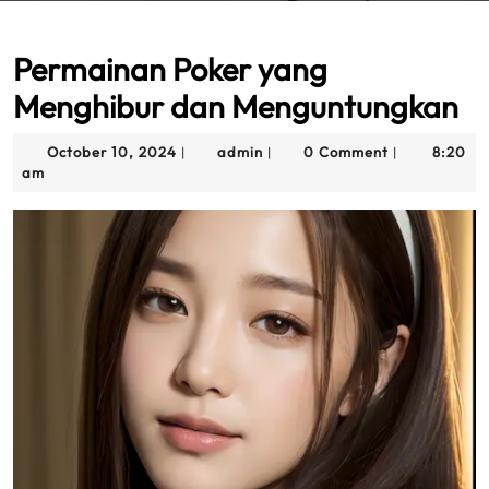
Permainan Poker yang
Menghibur dan Menguntungkan
October
admin
October 10, 2024
admin
0 Comment
8:20
|
|
|
10,
am
2024