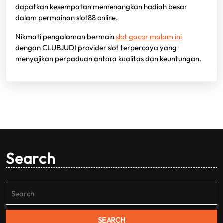
dapatkan kesempatan memenangkan hadiah besar
dalam permainan slot88 online.
Nikmati pengalaman bermain
slot gacor malam ini
dengan CLUBJUDI provider slot terpercaya yang
menyajikan perpaduan antara kualitas dan keuntungan.
Search
Search
for: