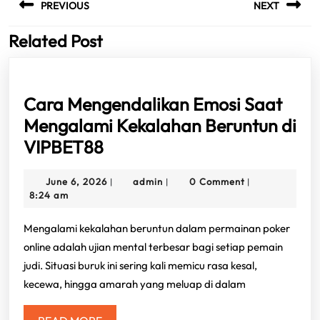
PREVIOUS
NEXT
navigation
Related Post
Previous
Next
post:
post:
Cara Mengendalikan Emosi Saat
Mengalami Kekalahan Beruntun di
Cara
VIPBET88
Mengendalikan
June
admin
June 6, 2026
admin
0 Comment
|
|
|
Emosi
6,
8:24 am
Saat
2026
Mengalami
Mengalami kekalahan beruntun dalam permainan poker
online adalah ujian mental terbesar bagi setiap pemain
Kekalahan
judi. Situasi buruk ini sering kali memicu rasa kesal,
Beruntun
kecewa, hingga amarah yang meluap di dalam
di
VIPBET88