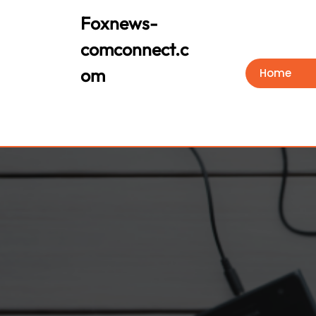
Skip
Foxnews-
to
content
comconnect.c
Skip
to
om
Home
content
Situs Slot Gacor Hari Ini
dengan Jackpot
Terbesar