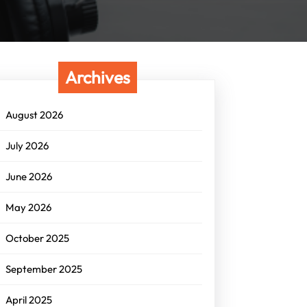
Archives
August 2026
July 2026
June 2026
May 2026
October 2025
September 2025
April 2025