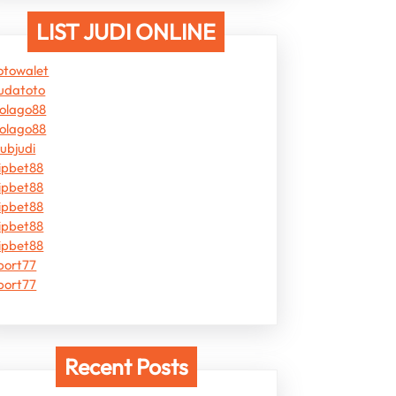
LIST JUDI ONLINE
otowalet
udatoto
olago88
olago88
lubjudi
ipbet88
ipbet88
ipbet88
ipbet88
ipbet88
port77
port77
Recent Posts