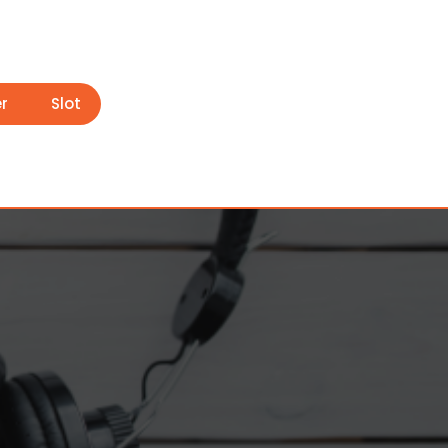
r
Slot