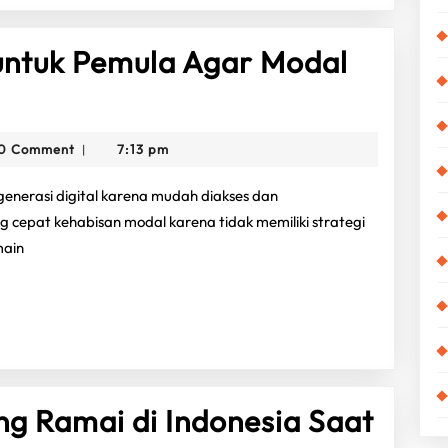
5
 untuk Pemula Agar Modal
0 Comment
7:13 pm
|
epat kehabisan modal karena tidak memiliki strategi
main
ing Ramai di Indonesia Saat