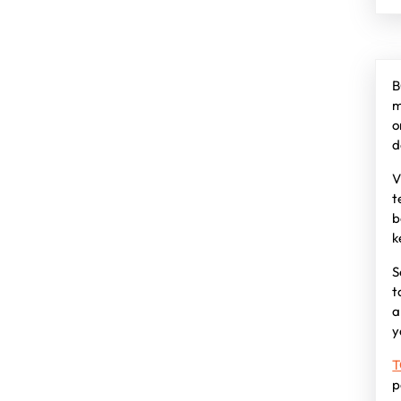
B
m
o
d
V
t
b
k
S
t
a
y
p