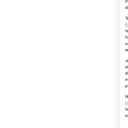
m
d
T
t
t
u
s
J
s
d
m
p
N
m
t
a