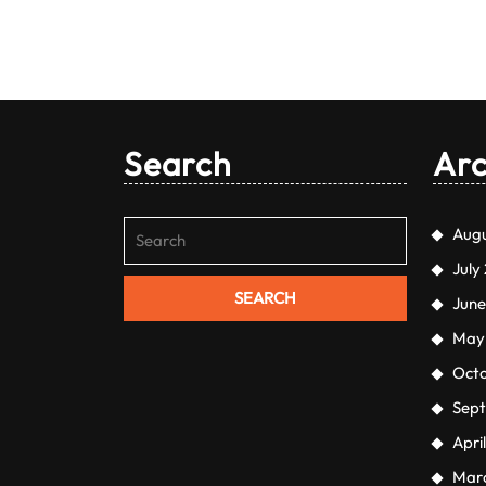
Search
Arc
Search
Augu
for:
July
June
May
Octo
Sep
Apri
Mar