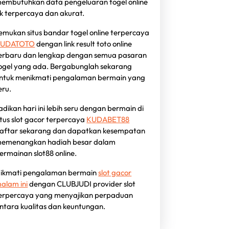
embutuhkan data pengeluaran togel online
k terpercaya dan akurat.
emukan situs bandar togel online terpercaya
KUDATOTO
dengan link result toto online
erbaru dan lengkap dengan semua pasaran
ogel yang ada. Bergabunglah sekarang
ntuk menikmati pengalaman bermain yang
eru.
adikan hari ini lebih seru dengan bermain di
itus slot gacor terpercaya
KUDABET88
aftar sekarang dan dapatkan kesempatan
emenangkan hadiah besar dalam
ermainan slot88 online.
ikmati pengalaman bermain
slot gacor
alam ini
dengan CLUBJUDI provider slot
erpercaya yang menyajikan perpaduan
ntara kualitas dan keuntungan.