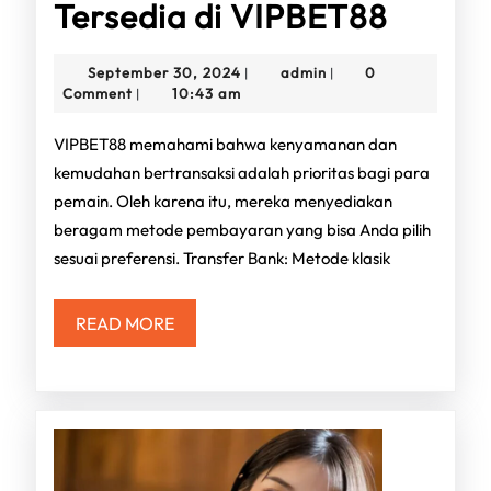
Berba
Tersedia di VIPBET88
Metod
September
admin
September 30, 2024
admin
0
|
|
Pemba
30,
Comment
10:43 am
|
2024
yang
VIPBET88 memahami bahwa kenyamanan dan
Tersed
kemudahan bertransaksi adalah prioritas bagi para
pemain. Oleh karena itu, mereka menyediakan
di
beragam metode pembayaran yang bisa Anda pilih
VIPBE
sesuai preferensi. Transfer Bank: Metode klasik
READ
READ MORE
MORE