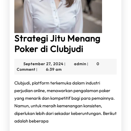
Strategi Jitu Menang
Strategi
Poker di Clubjudi
Jitu
September
admin
September 27, 2024
admin
0
|
|
Menang
27,
Comment
6:39 am
|
2024
Poker
Clubjudi, platform terkemuka dalam industri
di
perjudian online, menawarkan pengalaman poker
yang menarik dan kompetitif bagi para pemainnya.
Clubjudi
Namun, untuk meraih kemenangan konsisten,
diperlukan lebih dari sekadar keberuntungan. Berikut
adalah beberapa