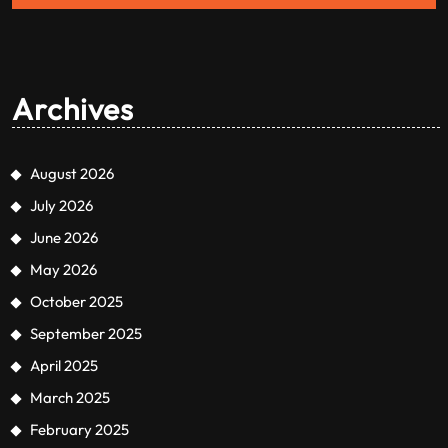
Archives
August 2026
July 2026
June 2026
May 2026
October 2025
September 2025
April 2025
March 2025
February 2025