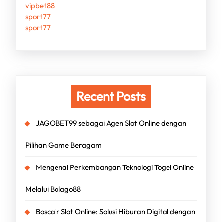
vipbet88
sport77
sport77
Recent Posts
JAGOBET99 sebagai Agen Slot Online dengan
Pilihan Game Beragam
Mengenal Perkembangan Teknologi Togel Online
Melalui Bolago88
Boscair Slot Online: Solusi Hiburan Digital dengan