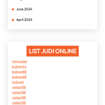
June 2024
April 2024
LIST JUDI ONLINE
totowalet
kudatoto
bolago88
bolago88
clubjudi
vipbet88
vipbet88
vipbet88
vipbet88