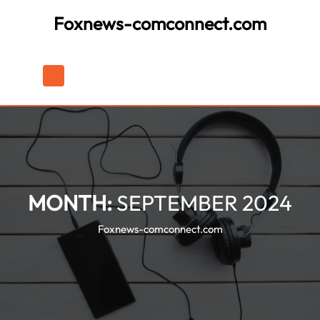
Skip
Foxnews-comconnect.com
to
content
Situs Slot Gacor Hari Ini dengan Jackpot Terbesar
Skip
to
content
MONTH:
SEPTEMBER 2024
Foxnews-comconnect.com