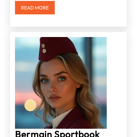
READ
READ MORE
MORE
Bermain Sportbook