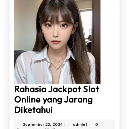
Rahasia Jackpot Slot
Online yang Jarang
Rahasia
Diketahui
Jackpot
September
admin
September 22, 2024
admin
0
|
|