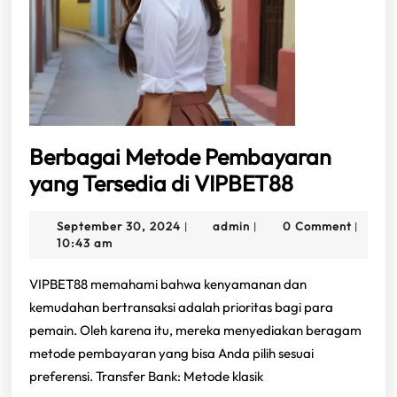
Berbagai Metode Pembayaran
Berbagai
yang Tersedia di VIPBET88
Metode
September
admin
September 30, 2024
admin
0 Comment
|
|
|
Pembayar
30,
10:43 am
yang
2024
Tersedia
VIPBET88 memahami bahwa kenyamanan dan
kemudahan bertransaksi adalah prioritas bagi para
di
pemain. Oleh karena itu, mereka menyediakan beragam
VIPBET88
metode pembayaran yang bisa Anda pilih sesuai
preferensi. Transfer Bank: Metode klasik