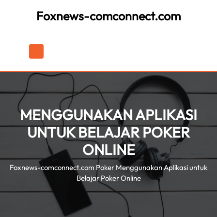
Skip
Foxnews-comconnect.com
to
content
Situs Slot Gacor Hari Ini dengan Jackpot Terbesar
Skip
to
content
MENGGUNAKAN APLIKASI
UNTUK BELAJAR POKER
ONLINE
Foxnews-comconnect.com
Poker
Menggunakan Aplikasi untuk
Belajar Poker Online