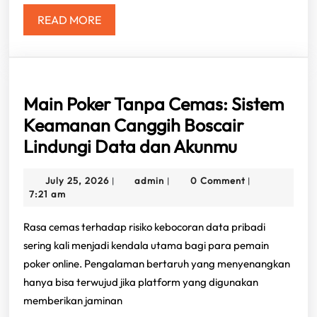
READ
READ MORE
MORE
Main Poker Tanpa Cemas: Sistem
Keamanan Canggih Boscair
Main
Lindungi Data dan Akunmu
Poker
July
admin
July 25, 2026
admin
0 Comment
|
|
|
Tanpa
25,
7:21 am
Cemas:
2026
Sistem
Rasa cemas terhadap risiko kebocoran data pribadi
sering kali menjadi kendala utama bagi para pemain
Keamana
poker online. Pengalaman bertaruh yang menyenangkan
Canggih
hanya bisa terwujud jika platform yang digunakan
Boscair
memberikan jaminan
Lindungi