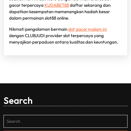
gacor terpercaya
KUDABET88
daftar sekarang dan
dapatkan kesempatan memenangkan hadiah besar
dalam permainan slot88 online.
Nikmati pengalaman bermain
slot gacor malam ini
dengan CLUBJUDI provider slot terpercaya yang
menyajikan perpaduan antara kualitas dan keuntungan.
Search
Search
for: