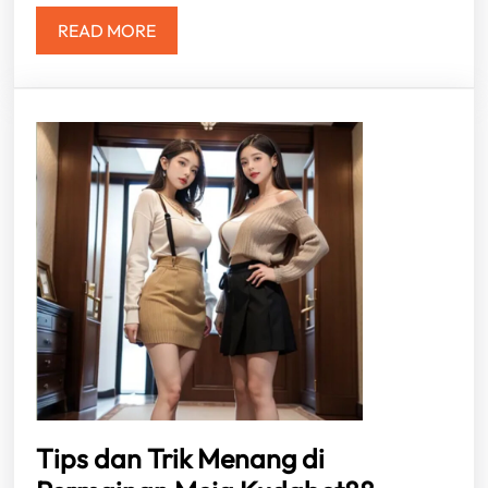
Data
READ
READ MORE
MORE
dan
Akunmu
Tips dan Trik Menang di