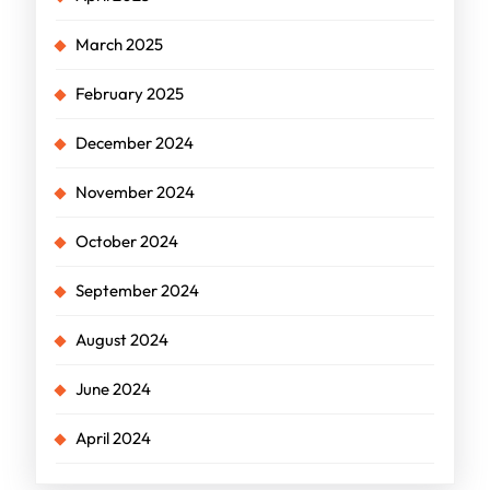
March 2025
February 2025
December 2024
November 2024
October 2024
September 2024
August 2024
June 2024
April 2024