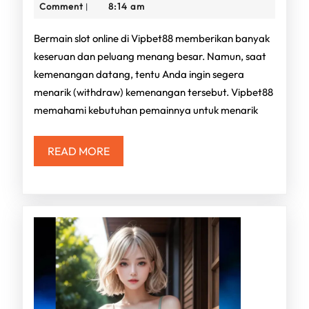
Withdraw
2,
Comment
8:14 am
|
2024
Cepat
Bermain slot online di Vipbet88 memberikan banyak
di
keseruan dan peluang menang besar. Namun, saat
kemenangan datang, tentu Anda ingin segera
Vipbet88
menarik (withdraw) kemenangan tersebut. Vipbet88
memahami kebutuhan pemainnya untuk menarik
READ
READ MORE
MORE