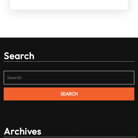
Search
Search
for:
Archives