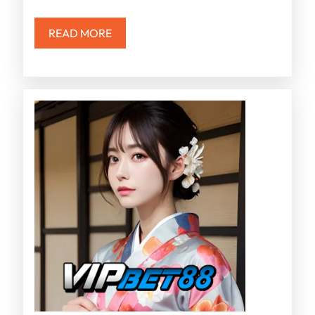
Terhubung
READ
READ MORE
MORE