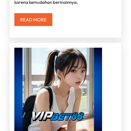
Hiburan,
karena kemudahan bermainnya,
Teknologi,
dan
READ
READ MORE
MORE
Keberuntung