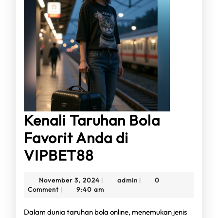
Kenali Taruhan Bola
Favorit Anda di
Kenali
VIPBET88
Taruhan
November
admin
November 3, 2024
admin
0
|
|
Bola
3,
Comment
9:40 am
|
2024
Favorit
Dalam dunia taruhan bola online, menemukan jenis