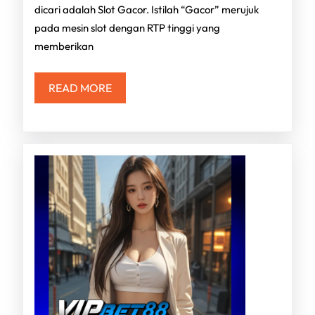
dicari adalah Slot Gacor. Istilah “Gacor” merujuk
yang
pada mesin slot dengan RTP tinggi yang
Memberikan
memberikan
Peluang
Menang
READ
READ MORE
MORE
Besar