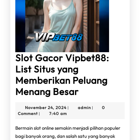
Slot Gacor Vipbet88:
List Situs yang
Memberikan Peluang
Slot
Menang Besar
Gacor
November
admin
November 24, 2024
admin
0
|
|
Vipbet88:
24,
Comment
7:40 am
|
2024
List
Bermain slot online semakin menjadi pilihan populer
Situs
bagi banyak orang, dan salah satu yang banyak