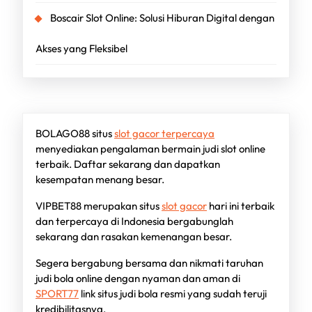
Boscair Slot Online: Solusi Hiburan Digital dengan
Akses yang Fleksibel
BOLAGO88 situs
slot gacor terpercaya
menyediakan pengalaman bermain judi slot online
terbaik. Daftar sekarang dan dapatkan
kesempatan menang besar.
VIPBET88 merupakan situs
slot gacor
hari ini terbaik
dan terpercaya di Indonesia bergabunglah
sekarang dan rasakan kemenangan besar.
Segera bergabung bersama dan nikmati taruhan
judi bola online dengan nyaman dan aman di
SPORT77
link situs judi bola resmi yang sudah teruji
kredibilitasnya.