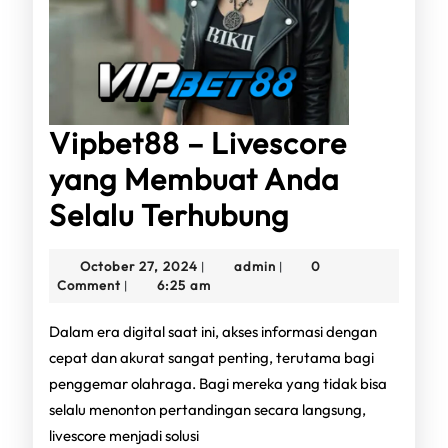
Vipbet88 – Livescore
yang Membuat Anda
Vipbet88
Selalu Terhubung
–
October
admin
October 27, 2024
admin
0
|
|
Livescore
27,
Comment
6:25 am
|
2024
yang
Dalam era digital saat ini, akses informasi dengan
Membuat
cepat dan akurat sangat penting, terutama bagi
penggemar olahraga. Bagi mereka yang tidak bisa
Anda
selalu menonton pertandingan secara langsung,
Selalu
livescore menjadi solusi