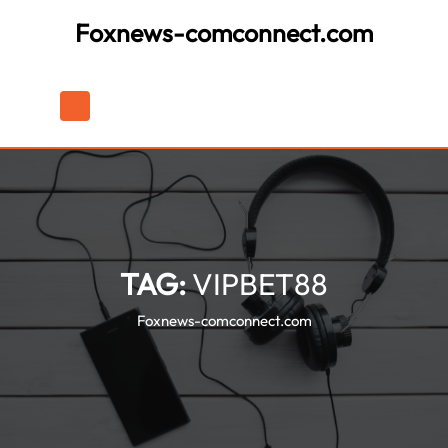
Skip
Foxnews-comconnect.com
to
content
Situs Slot Gacor Hari Ini dengan Jackpot Terbesar
Skip
to
content
TAG:
VIPBET88
Foxnews-comconnect.com