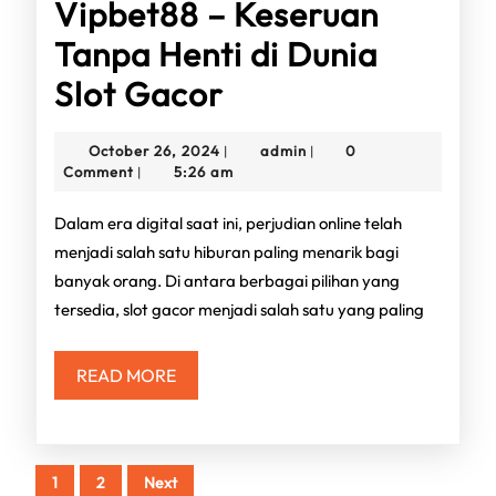
Vipbet88 – Keseruan
Tanpa Henti di Dunia
Vipbet88
Slot Gacor
–
October
admin
October 26, 2024
admin
0
|
|
Keseruan
26,
Comment
5:26 am
|
2024
Tanpa
Dalam era digital saat ini, perjudian online telah
Henti
menjadi salah satu hiburan paling menarik bagi
banyak orang. Di antara berbagai pilihan yang
di
tersedia, slot gacor menjadi salah satu yang paling
Dunia
Slot
READ
READ MORE
MORE
Gacor
Posts
1
2
Next