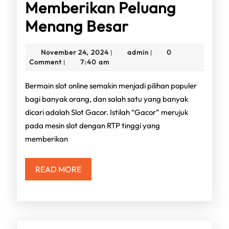
Memberikan Peluang
Slot
Menang Besar
Gacor
November
admin
November 24, 2024
admin
0
|
|
Vipbet88:
24,
Comment
7:40 am
|
2024
List
Bermain slot online semakin menjadi pilihan populer
Situs
bagi banyak orang, dan salah satu yang banyak
dicari adalah Slot Gacor. Istilah “Gacor” merujuk
yang
pada mesin slot dengan RTP tinggi yang
Memberikan
memberikan
Peluang
Menang
READ
READ MORE
MORE
Besar