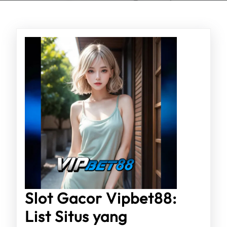
Slot Gacor Vipbet88:
List Situs yang