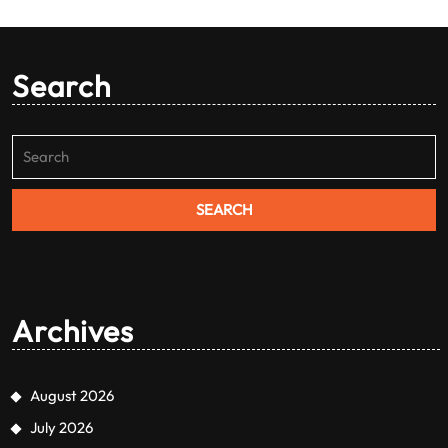
Search
Search
for:
Archives
August 2026
July 2026