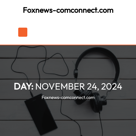
Skip
Foxnews-comconnect.com
to
content
Situs Slot Gacor Hari Ini dengan Jackpot Terbesar
Skip
to
content
DAY:
NOVEMBER 24, 2024
Foxnews-comconnect.com