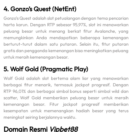
4.
Gonzo’s Quest (NetEnt)
Gonzo’s Quest adalah slot petualangan dengan tema pencarian
harta karun. Dengan RTP sebesar 95,97%, slot ini menawarkan
peluang besar untuk menang berkat fitur Avalanche, yang
memungkinkan Anda mendapatkan beberapa kemenangan
berturut-turut dalam satu putaran. Selain itu, fitur putaran
gratis dan pengganda kemenangan bisa meningkatkan peluang
untuk meraih kemenangan besar.
5.
Wolf Gold (Pragmatic Play)
Wolf Gold adalah slot bertema alam liar yang menawarkan
berbagai fitur menarik, termasuk jackpot progresif. Dengan
RTP 96,01% dan berbagai simbol bonus seperti simbol wild dan
scatter, Wolf Gold memberikan peluang besar untuk meraih
kemenangan besar. Fitur jackpot progresif memberikan
kesempatan untuk memenangkan hadiah besar yang terus
meningkat seiring berjalannya waktu.
Domain Resmi
Vipbet88