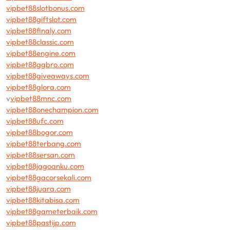
vipbet88slotbonus.com
vipbet88giftslot.com
vipbet88finaly.com
vipbet88classic.com
vipbet88engine.com
vipbet88ggbro.com
vipbet88giveaways.com
vipbet88glora.com
v
vipbet88mnc.com
vipbet88onechampion.com
vipbet88ufc.com
vipbet88bogor.com
vipbet88terbang.com
vipbet88sersan.com
vipbet88jagoanku.com
vipbet88gacorsekali.com
vipbet88juara.com
vipbet88kitabisa.com
vipbet88gameterbaik.com
vipbet88pastijp.com