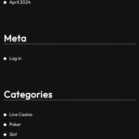
April 2024
Meta
Log in
Categories
Live Casino
Poker
Slot