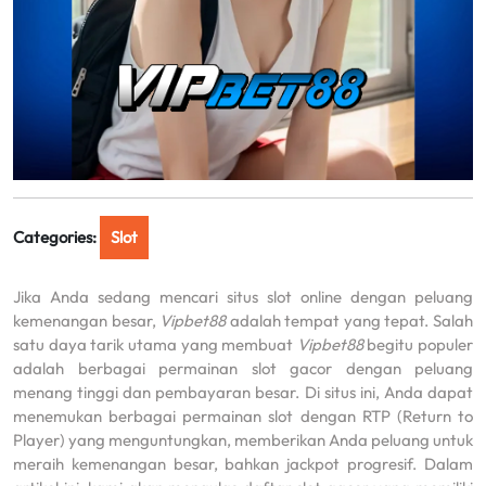
Categories:
Slot
Jika Anda sedang mencari situs slot online dengan peluang
kemenangan besar,
Vipbet88
adalah tempat yang tepat. Salah
satu daya tarik utama yang membuat
Vipbet88
begitu populer
adalah berbagai permainan slot gacor dengan peluang
menang tinggi dan pembayaran besar. Di situs ini, Anda dapat
menemukan berbagai permainan slot dengan RTP (Return to
Player) yang menguntungkan, memberikan Anda peluang untuk
meraih kemenangan besar, bahkan jackpot progresif. Dalam