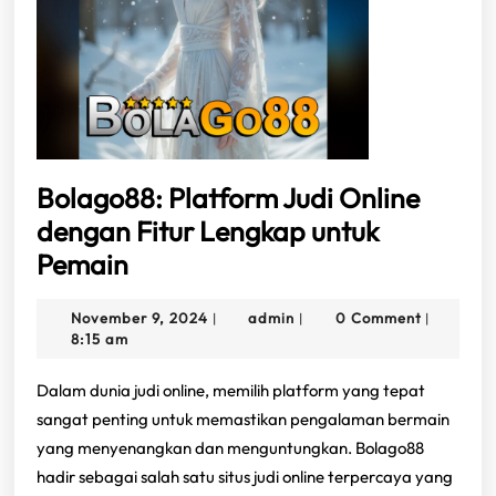
Bolago88: Platform Judi Online
dengan Fitur Lengkap untuk
Bolago88:
Pemain
Platform
November
admin
November 9, 2024
admin
0 Comment
|
|
|
Judi
9,
8:15 am
Online
2024
dengan
Dalam dunia judi online, memilih platform yang tepat
sangat penting untuk memastikan pengalaman bermain
Fitur
yang menyenangkan dan menguntungkan. Bolago88
Lengkap
hadir sebagai salah satu situs judi online terpercaya yang
untuk