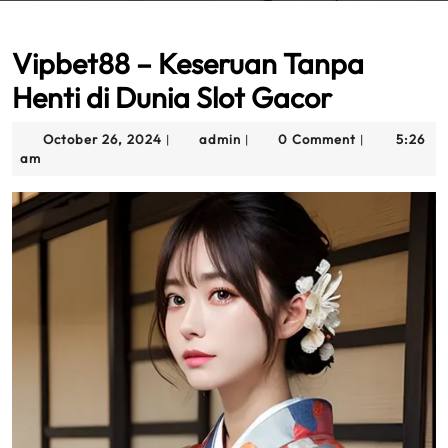
Vipbet88 – Keseruan Tanpa
Henti di Dunia Slot Gacor
October
admin
October 26, 2024
admin
0 Comment
5:26
|
|
|
26,
am
2024