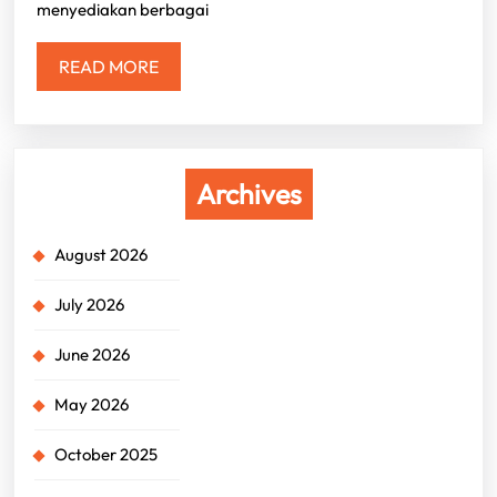
menyediakan berbagai
Pemain
READ
READ MORE
MORE
Archives
August 2026
July 2026
June 2026
May 2026
October 2025