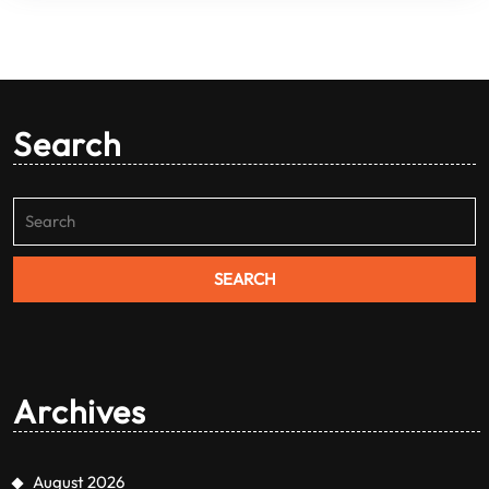
Search
Search
for:
Archives
August 2026