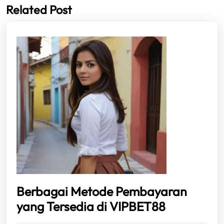
Related Post
Previous
Next
post:
post:
Berbagai Metode Pembayaran
Berbagai
yang Tersedia di VIPBET88
Metode