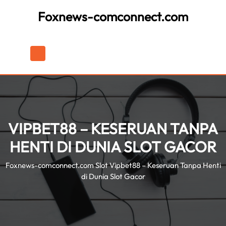
Skip
Foxnews-comconnect.com
to
content
Situs Slot Gacor Hari Ini dengan Jackpot Terbesar
Skip
to
content
VIPBET88 – KESERUAN TANPA
HENTI DI DUNIA SLOT GACOR
Foxnews-comconnect.com
Slot
Vipbet88 – Keseruan Tanpa Henti
di Dunia Slot Gacor