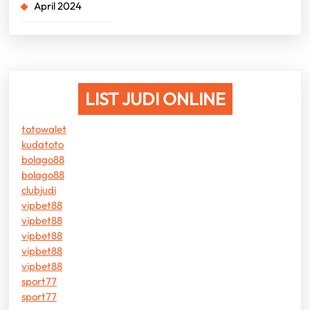
April 2024
LIST JUDI ONLINE
totowalet
kudatoto
bolago88
bolago88
clubjudi
vipbet88
vipbet88
vipbet88
vipbet88
vipbet88
sport77
sport77