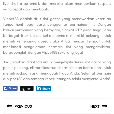
live chat atau email, dan mereka akan memberikan respons
yang cepat dan membantu.
Vipbet88 adalah situs slot gacor yang menawarkan keseruan
tanpa henti bagi para penggemar permainan ini. Dengan
koleksi permainan yang beragam, tingkat RTP yang tinggi, dan
berbagai fitur bonus, setiap pemain memiliki peluang untuk
meraih kemenangan besar. Jika Anda mencari tempat untuk
menikmati pengalaman bermain slot yang mengasyikkan,
bergabunglah dengan Vipbet88 sekarang juga!
Jadi, siapkan diri Anda untuk menjelajahi dunia slot gacor yang
penuh peluang, nikmati keseruan bermain, dan bersiaplah untuk
meraih jackpot yang mengubah hidup Anda. Selamat bermain
di Vipbet88 dan semoga keberuntungan selalu menyertai Anda!
Post
Share
Share
Post
PREVIOUS
NEXT
navigation