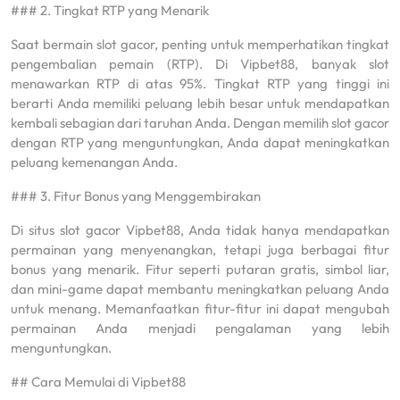
### 2. Tingkat RTP yang Menarik
Saat bermain slot gacor, penting untuk memperhatikan tingkat
pengembalian pemain (RTP). Di Vipbet88, banyak slot
menawarkan RTP di atas 95%. Tingkat RTP yang tinggi ini
berarti Anda memiliki peluang lebih besar untuk mendapatkan
kembali sebagian dari taruhan Anda. Dengan memilih slot gacor
dengan RTP yang menguntungkan, Anda dapat meningkatkan
peluang kemenangan Anda.
### 3. Fitur Bonus yang Menggembirakan
Di situs slot gacor Vipbet88, Anda tidak hanya mendapatkan
permainan yang menyenangkan, tetapi juga berbagai fitur
bonus yang menarik. Fitur seperti putaran gratis, simbol liar,
dan mini-game dapat membantu meningkatkan peluang Anda
untuk menang. Memanfaatkan fitur-fitur ini dapat mengubah
permainan Anda menjadi pengalaman yang lebih
menguntungkan.
## Cara Memulai di Vipbet88