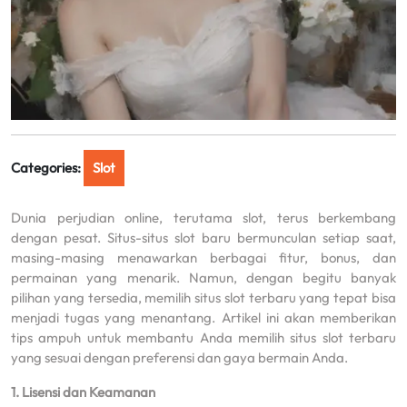
Categories:
Slot
Dunia perjudian online, terutama slot, terus berkembang
dengan pesat. Situs-situs slot baru bermunculan setiap saat,
masing-masing menawarkan berbagai fitur, bonus, dan
permainan yang menarik. Namun, dengan begitu banyak
pilihan yang tersedia, memilih situs slot terbaru yang tepat bisa
menjadi tugas yang menantang. Artikel ini akan memberikan
tips ampuh untuk membantu Anda memilih situs slot terbaru
yang sesuai dengan preferensi dan gaya bermain Anda.
1. Lisensi dan Keamanan