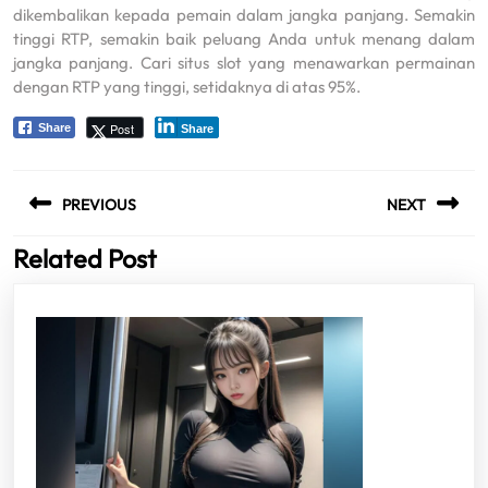
dikembalikan kepada pemain dalam jangka panjang. Semakin
tinggi RTP, semakin
baik peluang Anda untuk menang dalam
jangka panjang. Cari situs slot yang menawarkan permainan
dengan RTP yang tinggi, setidaknya di atas 95%.
Post
Share
Share
Post
PREVIOUS
NEXT
navigation
Related Post
Previous
Next
post:
post: