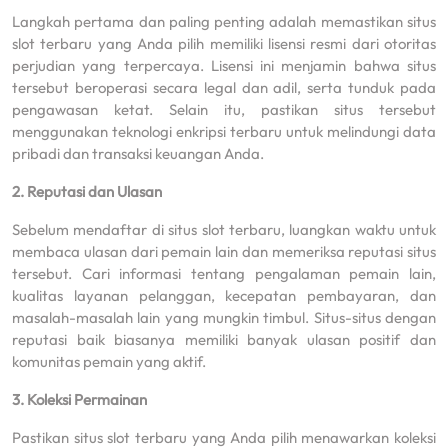
Langkah pertama dan paling penting adalah memastikan situs
slot terbaru yang Anda pilih memiliki lisensi resmi dari otoritas
perjudian yang terpercaya. Lisensi ini menjamin bahwa situs
tersebut beroperasi secara legal dan adil, serta tunduk pada
pengawasan ketat. Selain itu, pastikan situs tersebut
menggunakan teknologi enkripsi terbaru untuk melindungi data
pribadi dan transaksi keuangan Anda.
2. Reputasi dan Ulasan
Sebelum mendaftar di situs slot terbaru, luangkan waktu untuk
membaca ulasan dari pemain lain dan memeriksa reputasi situs
tersebut. Cari informasi tentang pengalaman pemain lain,
kualitas layanan pelanggan, kecepatan pembayaran, dan
masalah-masalah lain yang mungkin timbul. Situs-situs dengan
reputasi baik biasanya memiliki banyak ulasan positif dan
komunitas pemain yang aktif.
3. Koleksi Permainan
Pastikan situs slot terbaru yang Anda pilih menawarkan koleksi