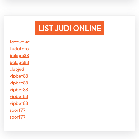
LIST JUDI ONLINE
totowalet
kudatoto
bolago88
bolago88
clubjudi
vipbet88
vipbet88
vipbet88
vipbet88
vipbet88
sport77
sport77