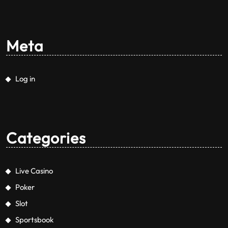
Meta
Log in
Categories
Live Casino
Poker
Slot
Sportsbook