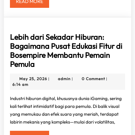
READ
READ MORE
MORE
Lebih dari Sekadar Hiburan:
Bagaimana Pusat Edukasi Fitur di
Bosempire Membantu Pemain
Lebih
Pemula
dari
May
admin
May 25, 2026
admin
0 Comment
|
|
|
Sekadar
25,
6:14 am
Hiburan:
2026
Bagaimana
Industri hiburan digital, khususnya dunia iGaming, sering
kali terlihat intimidatif bagi para pemula. Di balik visual
Pusat
yang memukau dan efek suara yang meriah, terdapat
Edukasi
labirin mekanis yang kompleks—mulai dari volatilitas,
Fitur