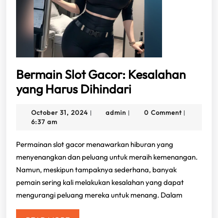
Bermain Slot Gacor: Kesalahan
Bermain
yang Harus Dihindari
Slot
October
admin
October 31, 2024
admin
0 Comment
|
|
|
Gacor:
31,
6:37 am
Kesalahan
2024
yang
Permainan slot gacor menawarkan hiburan yang
menyenangkan dan peluang untuk meraih kemenangan.
Harus
Namun, meskipun tampaknya sederhana, banyak
Dihindari
pemain sering kali melakukan kesalahan yang dapat
mengurangi peluang mereka untuk menang. Dalam