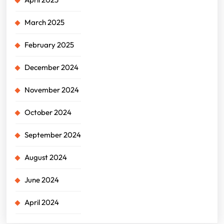
March 2025
February 2025
December 2024
November 2024
October 2024
September 2024
August 2024
June 2024
April 2024