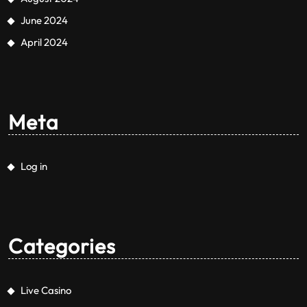
June 2024
April 2024
Meta
Log in
Categories
Live Casino