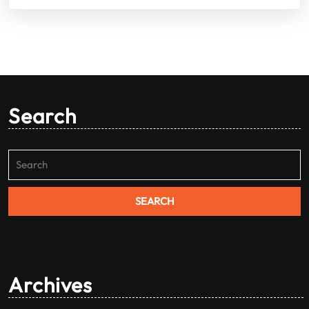
Search
Search
for:
Archives