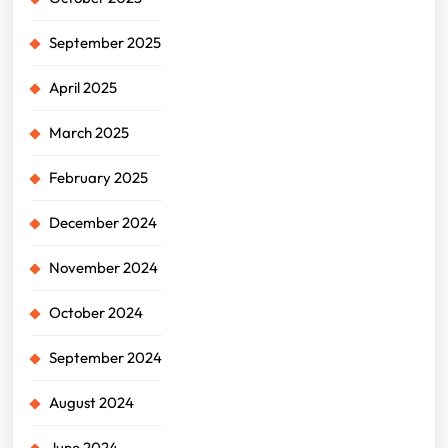
September 2025
April 2025
March 2025
February 2025
December 2024
November 2024
October 2024
September 2024
August 2024
June 2024