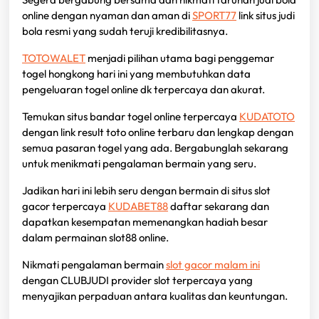
online dengan nyaman dan aman di
SPORT77
link situs judi
bola resmi yang sudah teruji kredibilitasnya.
TOTOWALET
menjadi pilihan utama bagi penggemar
togel hongkong hari ini yang membutuhkan data
pengeluaran togel online dk terpercaya dan akurat.
Temukan situs bandar togel online terpercaya
KUDATOTO
dengan link result toto online terbaru dan lengkap dengan
semua pasaran togel yang ada. Bergabunglah sekarang
untuk menikmati pengalaman bermain yang seru.
Jadikan hari ini lebih seru dengan bermain di situs slot
gacor terpercaya
KUDABET88
daftar sekarang dan
dapatkan kesempatan memenangkan hadiah besar
dalam permainan slot88 online.
Nikmati pengalaman bermain
slot gacor malam ini
dengan CLUBJUDI provider slot terpercaya yang
menyajikan perpaduan antara kualitas dan keuntungan.