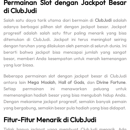
Permainan Slot dengan Jackpot Besar
di ClubJudi
Salah satu daya tarik utama dari bermain di
ClubJudi
adalah
adanya berbagai pilihan slot dengan jackpot besar. Jackpot
progresif adalah salah satu fitur paling menarik yang bisa
ditemukan di ClubJudi. Jackpot ini terus meningkat seiring
dengan taruhan yang dilakukan oleh pemain di seluruh dunia. Ini
berarti bahwa jackpot bisa mencapai jumlah yang sangat
besar, memberi Anda kesempatan untuk meraih kemenangan
yang luar biasa.
Beberapa permainan slot dengan jackpot besar di ClubJudi
antara lain
Mega Moolah
,
Hall of Gods
, dan
Divine Fortune
.
Setiap permainan ini menawarkan peluang untuk
memenangkan hadiah besar yang bisa mengubah hidup Anda.
Dengan mekanisme jackpot progresif, semakin banyak pemain
yang bergabung, semakin besar pula hadiah yang bisa didapat.
Fitur-Fitur Menarik di ClubJudi
Tidak hanya jackpot yang membuat ClubJudi menarik. Ada