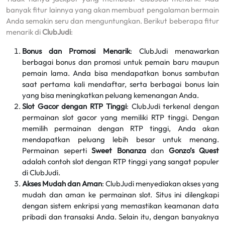
banyak fitur lainnya yang akan membuat pengalaman bermain
Anda semakin seru dan menguntungkan. Berikut beberapa fitur
menarik di
ClubJudi
:
Bonus dan Promosi Menarik
: ClubJudi menawarkan
berbagai bonus dan promosi untuk pemain baru maupun
pemain lama. Anda bisa mendapatkan bonus sambutan
saat pertama kali mendaftar, serta berbagai bonus lain
yang bisa meningkatkan peluang kemenangan Anda.
Slot Gacor dengan RTP Tinggi
: ClubJudi terkenal dengan
permainan slot gacor yang memiliki RTP tinggi. Dengan
memilih permainan dengan RTP tinggi, Anda akan
mendapatkan peluang lebih besar untuk menang.
Permainan seperti
Sweet Bonanza
dan
Gonzo’s Quest
adalah contoh slot dengan RTP tinggi yang sangat populer
di ClubJudi.
Akses Mudah dan Aman
: ClubJudi menyediakan akses yang
mudah dan aman ke permainan slot. Situs ini dilengkapi
dengan sistem enkripsi yang memastikan keamanan data
pribadi dan transaksi Anda. Selain itu, dengan banyaknya