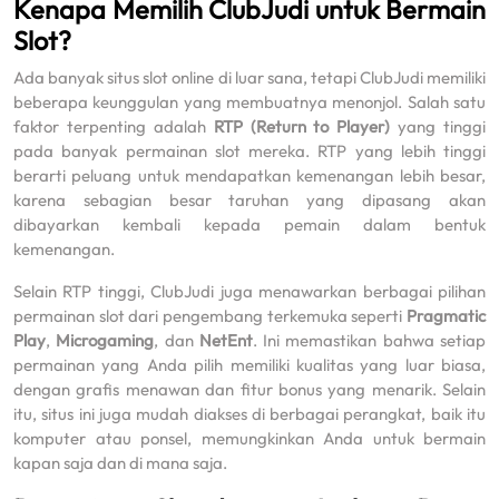
Kenapa Memilih ClubJudi untuk Bermain
Slot?
Ada banyak situs slot online di luar sana, tetapi ClubJudi memiliki
beberapa keunggulan yang membuatnya menonjol. Salah satu
faktor terpenting adalah
RTP (Return to Player)
yang tinggi
pada banyak permainan slot mereka. RTP yang lebih tinggi
berarti peluang untuk mendapatkan kemenangan lebih besar,
karena sebagian besar taruhan yang dipasang akan
dibayarkan kembali kepada pemain dalam bentuk
kemenangan.
Selain RTP tinggi, ClubJudi juga menawarkan berbagai pilihan
permainan slot dari pengembang terkemuka seperti
Pragmatic
Play
,
Microgaming
, dan
NetEnt
. Ini memastikan bahwa setiap
permainan yang Anda pilih memiliki kualitas yang luar biasa,
dengan grafis menawan dan fitur bonus yang menarik. Selain
itu, situs ini juga mudah diakses di berbagai perangkat, baik itu
komputer atau ponsel, memungkinkan Anda untuk bermain
kapan saja dan di mana saja.