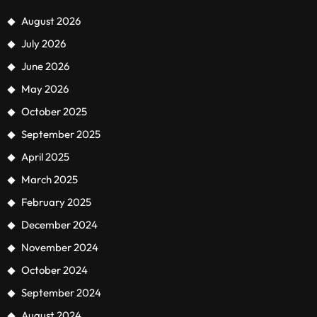
August 2026
July 2026
June 2026
May 2026
October 2025
September 2025
April 2025
March 2025
February 2025
December 2024
November 2024
October 2024
September 2024
August 2024