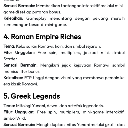
Sensasi Bermain:
Memberikan tantangan interaktif melalui mini-
game di setiap putaran bonus.
Kelebihan:
Gameplay menantang dengan peluang meraih
kemenangan besar di mini-game.
4.
Roman Empire Riches
Tema:
Kekaisaran Romawi, koin, dan simbol sejarah.
Fitur Unggulan:
Free spin, multipliers, jackpot mini, simbol
Scatter.
Sensasi Bermain:
Mengikuti jejak kejayaan Romawi sambil
memicu fitur bonus.
Kelebihan:
RTP tinggi dengan visual yang membawa pemain ke
era klasik Romawi.
5.
Greek Legends
Tema:
Mitologi Yunani, dewa, dan artefak legendaris.
Fitur Unggulan:
Free spin, multipliers, mini-game interaktif,
simbol Wild.
Sensasi Bermain:
Menghidupkan mitos Yunani melalui grafis dan