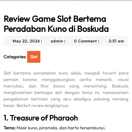
Review Game Slot Bertema
Peradaban Kuno di Boskuda
May
admin
May 22, 2026
admin
0 Comment
2:51 am
|
|
|
22,
2026
Categories:
Slot
Slot bertema peradaban kuno selalu menjadi favorit para
pemain karena menggabungkan cerita menarik, visual
memukau, dan fitur bonus yang menantang. Boskuda
menghadirkan berbagai slot dengan tema ini, menawarkan
pengalaman bermain yang seru sekaligus peluang menang
besar. Berikut review lengkapnya.
1.
Treasure of Pharaoh
Tema:
Mesir kuno, piramida, dan harta tersembunyi.