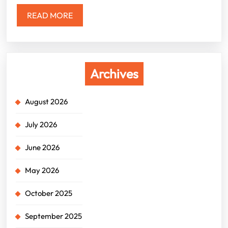
READ
READ MORE
MORE
Archives
August 2026
July 2026
June 2026
May 2026
October 2025
September 2025