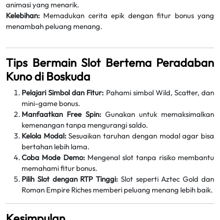
animasi yang menarik.
Kelebihan:
Memadukan cerita epik dengan fitur bonus yang
menambah peluang menang.
Tips Bermain Slot Bertema Peradaban
Kuno di Boskuda
Pelajari Simbol dan Fitur:
Pahami simbol Wild, Scatter, dan
mini-game bonus.
Manfaatkan Free Spin:
Gunakan untuk memaksimalkan
kemenangan tanpa mengurangi saldo.
Kelola Modal:
Sesuaikan taruhan dengan modal agar bisa
bertahan lebih lama.
Coba Mode Demo:
Mengenal slot tanpa risiko membantu
memahami fitur bonus.
Pilih Slot dengan RTP Tinggi:
Slot seperti Aztec Gold dan
Roman Empire Riches memberi peluang menang lebih baik.
Kesimpulan