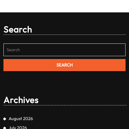
Search
Search
for:
Archives
August 2026
July 2026