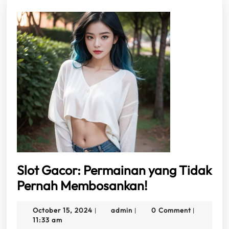
Slot Gacor: Permainan yang Tidak
Slot
Pernah Membosankan!
Gacor:
October
admin
October 15, 2024
admin
0 Comment
|
|
|
Permainan
15,
11:33 am
2024