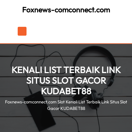
Skip
Foxnews-comconnect.com
to
content
Situs Slot Gacor Hari Ini dengan Jackpot Terbesar
Skip
to
content
KENALI LIST TERBAIK LINK
SITUS SLOT GACOR
KUDABET88
Foxnews-comconnect.com
Slot
Kenali List Terbaik Link Situs Slot
Gacor KUDABET88