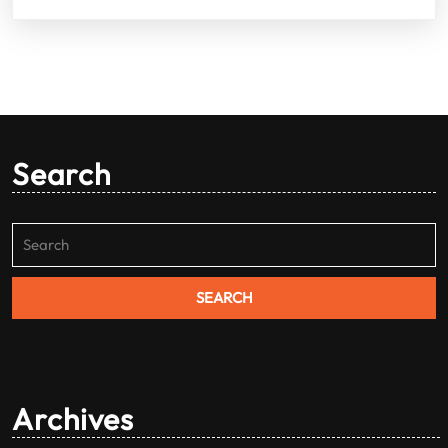
Search
Search
for:
Archives