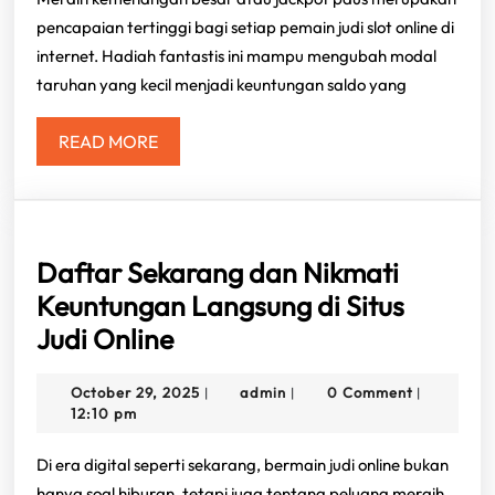
di
pencapaian tertinggi bagi setiap pemain judi slot online di
Sit
internet. Hadiah fantastis ini mampu mengubah modal
Slo
taruhan yang kecil menjadi keuntungan saldo yang
Ke
Bo
READ
READ MORE
MORE
Daftar Sekarang dan Nikmati
Keuntungan Langsung di Situs
Daftar
Judi Online
Sekarang
October
admin
October 29, 2025
admin
0 Comment
|
|
|
dan
29,
12:10 pm
Nikmati
2025
Keuntungan
Di era digital seperti sekarang, bermain judi online bukan
hanya soal hiburan, tetapi juga tentang peluang meraih