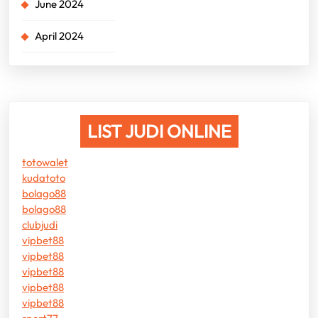
June 2024
April 2024
LIST JUDI ONLINE
totowalet
kudatoto
bolago88
bolago88
clubjudi
vipbet88
vipbet88
vipbet88
vipbet88
vipbet88