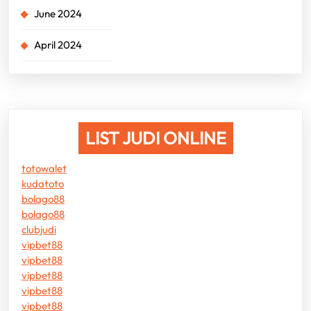
June 2024
April 2024
LIST JUDI ONLINE
totowalet
kudatoto
bolago88
bolago88
clubjudi
vipbet88
vipbet88
vipbet88
vipbet88
vipbet88