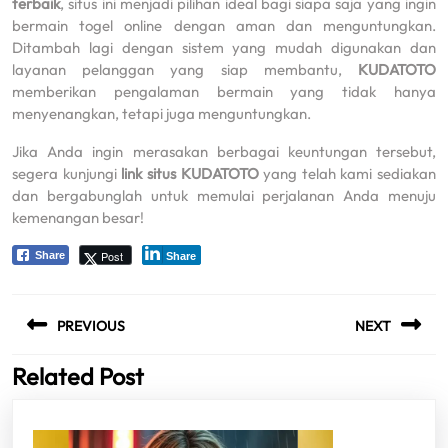
terbaik
, situs ini menjadi pilihan ideal bagi siapa saja yang ingin
bermain togel online dengan aman dan menguntungkan.
Ditambah lagi dengan sistem yang mudah digunakan dan
layanan pelanggan yang siap membantu,
KUDATOTO
memberikan pengalaman bermain yang tidak hanya
menyenangkan, tetapi juga menguntungkan.
Jika Anda ingin merasakan berbagai keuntungan tersebut,
segera kunjungi
link situs KUDATOTO
yang telah kami sediakan
dan bergabunglah untuk memulai perjalanan Anda menuju
kemenangan besar!
Post
Share
Share
Post
PREVIOUS
NEXT
navigation
Related Post
Previous
Next
post:
post: