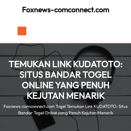
Skip
Foxnews-comconnect.com
to
content
Situs Slot Gacor Hari Ini dengan Jackpot Terbesar
Skip
to
content
TEMUKAN LINK KUDATOTO:
SITUS BANDAR TOGEL
ONLINE YANG PENUH
KEJUTAN MENARIK
Foxnews-comconnect.com
Togel
Temukan Link KUDATOTO: Situs
Bandar Togel Online yang Penuh Kejutan Menarik