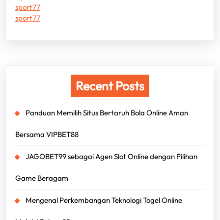
sport77
sport77
Recent Posts
Panduan Memilih Situs Bertaruh Bola Online Aman
Bersama VIPBET88
JAGOBET99 sebagai Agen Slot Online dengan Pilihan
Game Beragam
Mengenal Perkembangan Teknologi Togel Online