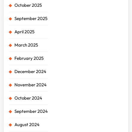
October 2025
September 2025
April 2025
March 2025
February 2025
December 2024
November 2024
October 2024
September 2024
August 2024