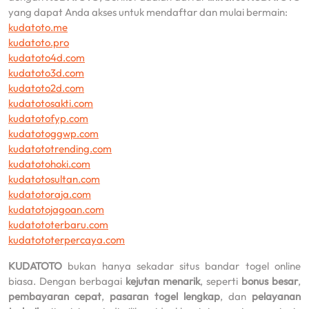
yang dapat Anda akses untuk mendaftar dan mulai bermain:
kudatoto.me
kudatoto.pro
kudatoto4d.com
kudatoto3d.com
kudatoto2d.com
kudatotosakti.com
kudatotofyp.com
kudatotoggwp.com
kudatototrending.com
kudatotohoki.com
kudatotosultan.com
kudatotoraja.com
kudatotojagoan.com
kudatototerbaru.com
kudatototerpercaya.com
KUDATOTO
bukan hanya sekadar situs bandar togel online
biasa. Dengan berbagai
kejutan menarik
, seperti
bonus besar
,
pembayaran cepat
,
pasaran togel lengkap
, dan
pelayanan