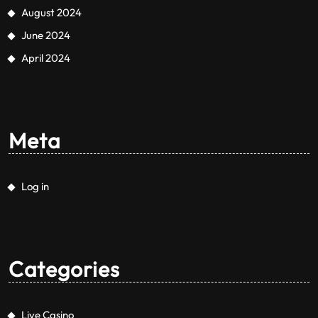
August 2024
June 2024
April 2024
Meta
Log in
Categories
Live Casino