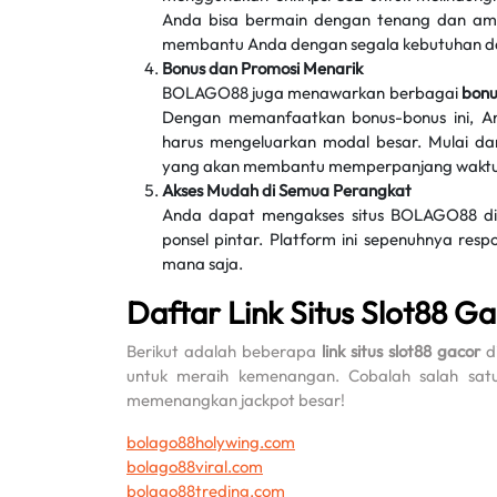
Anda bisa bermain dengan tenang dan aman
membantu Anda dengan segala kebutuhan da
Bonus dan Promosi Menarik
BOLAGO88 juga menawarkan berbagai
bonu
Dengan memanfaatkan bonus-bonus ini, 
harus mengeluarkan modal besar. Mulai da
yang akan membantu memperpanjang waktu
Akses Mudah di Semua Perangkat
Anda dapat mengakses situs BOLAGO88 di b
ponsel pintar. Platform ini sepenuhnya resp
mana saja.
Daftar Link Situs Slot88 
Berikut adalah beberapa
link situs slot88 gacor
d
untuk meraih kemenangan. Cobalah salah satu 
memenangkan jackpot besar!
bolago88holywing.com
bolago88viral.com
bolago88treding.com