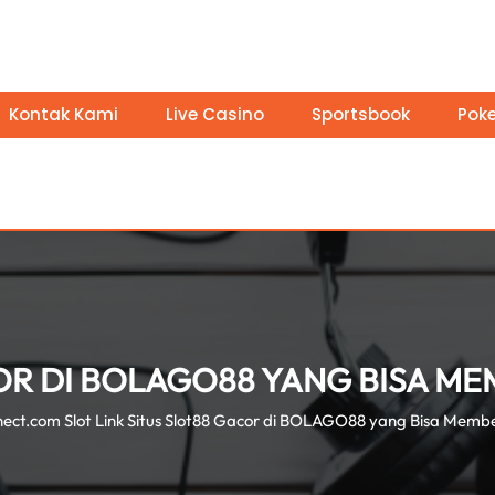
Kontak Kami
Live Casino
Sportsbook
Poke
COR DI BOLAGO88 YANG BISA 
ect.com
Slot
Link Situs Slot88 Gacor di BOLAGO88 yang Bisa Memb