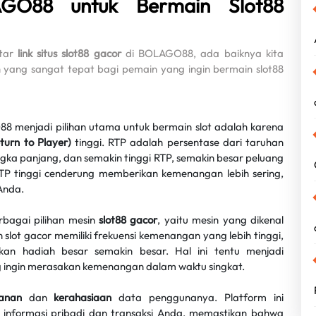
GO88 untuk Bermain Slot88
ftar
link situs slot88 gacor
di BOLAGO88, ada baiknya kita
 yang sangat tepat bagi pemain yang ingin bermain slot88
 menjadi pilihan utama untuk bermain slot adalah karena
turn to Player)
tinggi. RTP adalah persentase dari taruhan
ka panjang, dan semakin tinggi RTP, semakin besar peluang
TP tinggi cenderung memberikan kemenangan lebih sering,
Anda.
agai pilihan mesin
slot88 gacor
, yaitu mesin yang dikenal
lot gacor memiliki frekuensi kemenangan yang lebih tinggi,
n hadiah besar semakin besar. Hal ini tentu menjadi
g ingin merasakan kemenangan dalam waktu singkat.
anan
dan
kerahasiaan
data penggunanya. Platform ini
 informasi pribadi dan transaksi Anda, memastikan bahwa