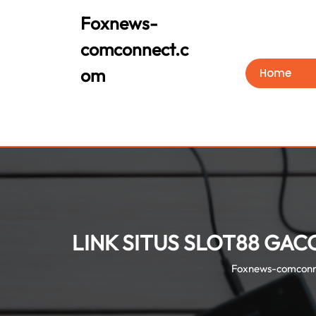
Skip
Foxnews-
to
content
comconnect.c
Skip
to
om
Home
content
Situs Slot Gacor Hari Ini
dengan Jackpot
Terbesar
LINK SITUS SLOT88 GA
Foxnews-comconn