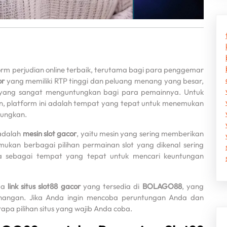
orm perjudian online terbaik, terutama bagi para penggemar
or
yang memiliki RTP tinggi dan peluang menang yang besar,
ang sangat menguntungkan bagi para pemainnya. Untuk
, platform ini adalah tempat yang tepat untuk menemukan
ungkan.
 adalah
mesin slot gacor
, yaitu mesin yang sering memberikan
n berbagai pilihan permainan slot yang dikenal sering
 sebagai tempat yang tepat untuk mencari keuntungan
pa
link situs slot88 gacor
yang tersedia di
BOLAGO88
, yang
nangan. Jika Anda ingin mencoba peruntungan Anda dan
pa pilihan situs yang wajib Anda coba.