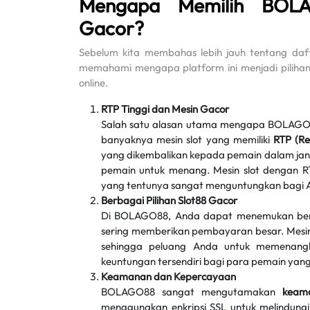
Mengapa Memilih BOLA
Gacor?
Sebelum kita membahas lebih jauh tentang da
memahami mengapa platform ini menjadi pilihan
online.
RTP Tinggi dan Mesin Gacor
Salah satu alasan utama mengapa BOLAGO88
banyaknya mesin slot yang memiliki
RTP (Re
yang dikembalikan kepada pemain dalam jang
pemain untuk menang. Mesin slot dengan R
yang tentunya sangat menguntungkan bagi 
Berbagai Pilihan Slot88 Gacor
Di BOLAGO88, Anda dapat menemukan berb
sering memberikan pembayaran besar. Mesin s
sehingga peluang Anda untuk memenangka
keuntungan tersendiri bagi para pemain yan
Keamanan dan Kepercayaan
BOLAGO88 sangat mengutamakan
keam
menggunakan enkripsi SSL untuk melindungi