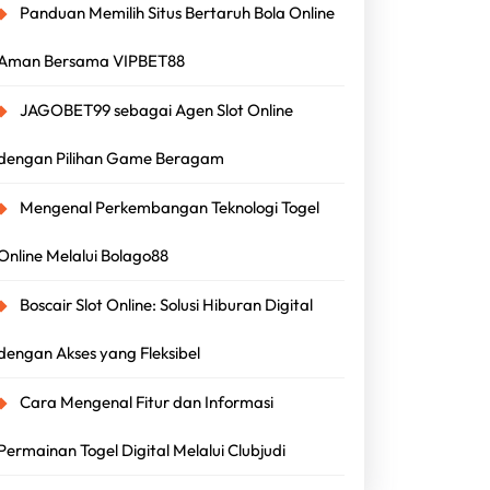
Panduan Memilih Situs Bertaruh Bola Online
Aman Bersama VIPBET88
JAGOBET99 sebagai Agen Slot Online
dengan Pilihan Game Beragam
Mengenal Perkembangan Teknologi Togel
Online Melalui Bolago88
Boscair Slot Online: Solusi Hiburan Digital
dengan Akses yang Fleksibel
Cara Mengenal Fitur dan Informasi
Permainan Togel Digital Melalui Clubjudi