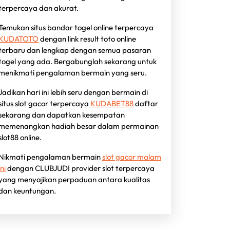
terpercaya dan akurat.
Temukan situs bandar togel online terpercaya
KUDATOTO
dengan link result toto online
terbaru dan lengkap dengan semua pasaran
togel yang ada. Bergabunglah sekarang untuk
menikmati pengalaman bermain yang seru.
Jadikan hari ini lebih seru dengan bermain di
situs slot gacor terpercaya
KUDABET88
daftar
sekarang dan dapatkan kesempatan
memenangkan hadiah besar dalam permainan
slot88 online.
Nikmati pengalaman bermain
slot gacor malam
ini
dengan CLUBJUDI provider slot terpercaya
yang menyajikan perpaduan antara kualitas
dan keuntungan.