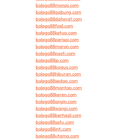
bolago88monas.com
bolago88gabung.com
bolago88dahsyat.com
bolago88fosil.com
bolago88ketua.com
bolago88perisai.com
bolago88maron.com
bolago88pasti.com
bolago88jp.com
bolago88bagus.com
bolago88hiburan.com
bolago88sedap.com
bolago88mantap.com
bolago88keren.com
bolago88angin.com
bolago88wangi.com
bolago88berhasil.com
bolago88satu.com
bolago88inti.com
bolago88utama.com