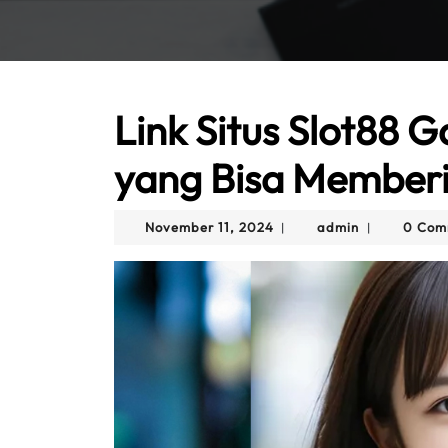
Link Situs Slot88
yang Bisa Member
November
admin
November 11, 2024
admin
0 Com
|
|
11,
2024