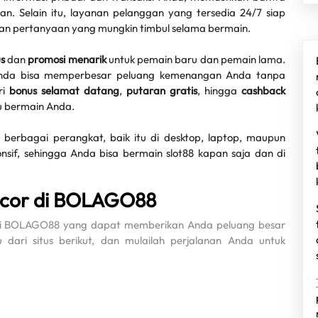
. Selain itu, layanan pelanggan yang tersedia 24/7 siap
n pertanyaan yang mungkin timbul selama bermain.
s
dan
promosi menarik
untuk pemain baru dan pemain lama.
Anda bisa memperbesar peluang kemenangan Anda tanpa
ri
bonus selamat datang
,
putaran gratis
, hingga
cashback
 bermain Anda.
erbagai perangkat, baik itu di desktop, laptop, maupun
onsif, sehingga Anda bisa bermain slot88 kapan saja dan di
Gacor di BOLAGO88
i BOLAGO88 yang dapat memberikan Anda peluang besar
dari situs berikut, dan mulailah perjalanan Anda untuk