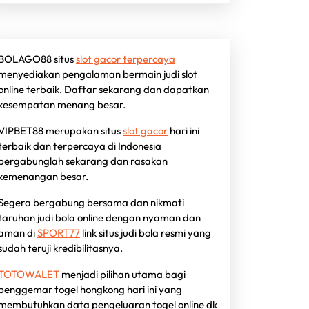
BOLAGO88 situs
slot gacor terpercaya
menyediakan pengalaman bermain judi slot
online terbaik. Daftar sekarang dan dapatkan
kesempatan menang besar.
VIPBET88 merupakan situs
slot gacor
hari ini
terbaik dan terpercaya di Indonesia
bergabunglah sekarang dan rasakan
kemenangan besar.
Segera bergabung bersama dan nikmati
taruhan judi bola online dengan nyaman dan
aman di
SPORT77
link situs judi bola resmi yang
sudah teruji kredibilitasnya.
TOTOWALET
menjadi pilihan utama bagi
penggemar togel hongkong hari ini yang
membutuhkan data pengeluaran togel online dk