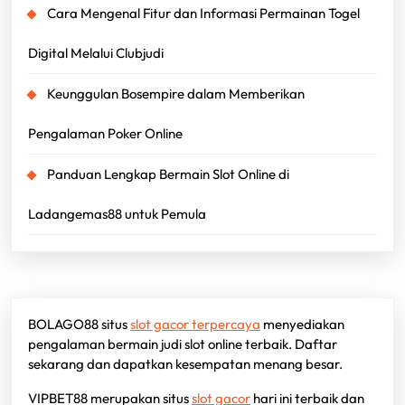
Cara Mengenal Fitur dan Informasi Permainan Togel
Digital Melalui Clubjudi
Keunggulan Bosempire dalam Memberikan
Pengalaman Poker Online
Panduan Lengkap Bermain Slot Online di
Ladangemas88 untuk Pemula
BOLAGO88 situs
slot gacor terpercaya
menyediakan
pengalaman bermain judi slot online terbaik. Daftar
sekarang dan dapatkan kesempatan menang besar.
VIPBET88 merupakan situs
slot gacor
hari ini terbaik dan