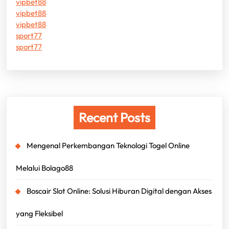
vipbet88
vipbet88
vipbet88
sport77
sport77
Recent Posts
Mengenal Perkembangan Teknologi Togel Online
Melalui Bolago88
Boscair Slot Online: Solusi Hiburan Digital dengan Akses
yang Fleksibel