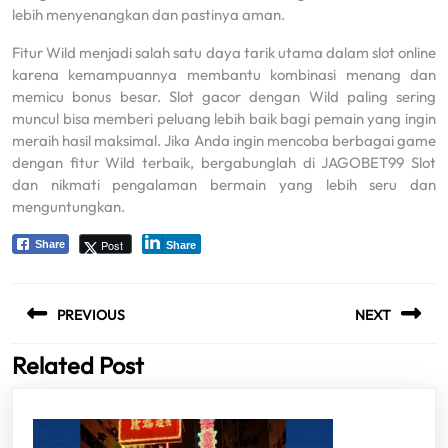
lebih menyenangkan dan pastinya aman.
Fitur Wild menjadi salah satu daya tarik utama dalam slot online
karena kemampuannya membantu kombinasi menang dan
memicu bonus besar. Slot gacor dengan Wild paling sering
muncul bisa memberi peluang lebih baik bagi pemain yang ingin
meraih hasil maksimal. Jika Anda ingin mencoba berbagai game
dengan fitur Wild terbaik, bergabunglah di JAGOBET99 Slot
dan nikmati pengalaman bermain yang lebih seru dan
menguntungkan.
Post
Share
Share
Post
PREVIOUS
NEXT
navigation
Related Post
Previous
Next
post:
post: