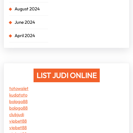
August 2024
June 2024
April 2024
LIST JUDI ONLINE
totowalet
kudatoto
bolago88
bolago88
clubjudi
vipbet88
vipbet88