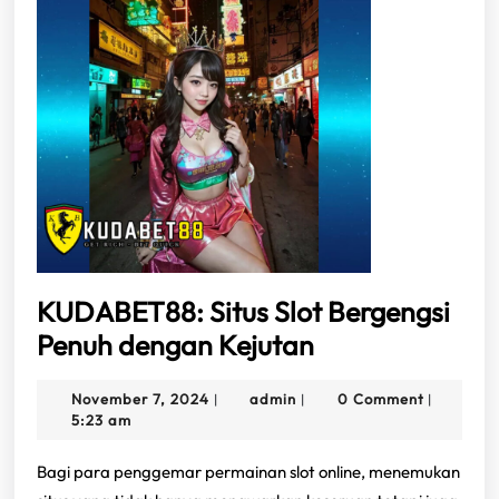
KUDABET88: Situs Slot Bergengsi
KUDABET88:
Penuh dengan Kejutan
Situs
November
admin
November 7, 2024
admin
0 Comment
|
|
|
Slot
7,
5:23 am
Bergengsi
2024
Penuh
Bagi para penggemar permainan slot online, menemukan