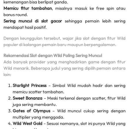
kemenangan bisa berlipat ganda.
Memicu fitur tambahan
, misalnya masuk ke free spin atau
bonus round.
Sering muncul di slot gacor
sehingga pemain lebih sering
mendapat hasil positif.
Dengan keunggulan tersebut, wajar jika slot dengan fitur Wild
populer di kalangan pemain baru maupun berpengalaman.
Rekomendasi Slot dengan Wild Paling Sering Muncul
Ada banyak provider yang menghadirkan game dengan fitur
Wild menarik. Beberapa judul yang sering dipilih pemain antara
lain:
Starlight Princess
– Simbol Wild mudah hadir dan sering
memicu scatter tambahan.
Sweet Bonanza
– Meski terkenal dengan scatter, fitur Wild
juga sering membantu.
Gates of Olympus
– Wild muncul cukup sering dengan
multiplier yang menggoda.
Wild West Gold
– Sesuai namanya, slot ini punya Wild yang