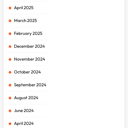
April 2025
March 2025
February 2025
December 2024
November 2024
October 2024
September 2024
August 2024
June 2024
April 2024