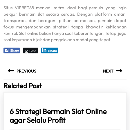
Situs VIPBET88 menjadi mitra ideal bagi pemula yang ingin
belajar bermain slot secara cerdas. Dengan platform aman,
transparan, dan beragam pilihan permainan, pemain dapat
fokus mengembangkan strategi tanpa khawatir kehilangan
kontrol. Slot online bukan hanya soal keberuntungan, tetapi juga
soal keputusan bijak dan pengelolaan modal yang tepat.
Post
Share
Share
Post
PREVIOUS
NEXT
navigation
Related Post
Previous
Next
post:
post:
6 Strategi Bermain Slot Online
6
agar Selalu Profit
Strategi