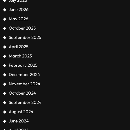
July 2026
June 2026
May 2026
October 2025
September 2025
April 2025
March 2025
February 2025
December 2024
November 2024
October 2024
September 2024
August 2024
June 2024