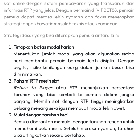
slot online dengan sistem pembayaran yang transparan dan
informasi RTP yang jelas. Dengan bermain di VIPBET88, pemain
pemula dapat merasa lebih nyaman dan fokus menerapkan
strategi tanpa khawatir masalah teknis atau keamanan.
Strategi dasar yang bisa diterapkan pemula antara lain:
Tetapkan batas modal harian
Menentukan jumlah modal yang akan digunakan setiap
hari membantu pemain bermain lebih disiplin. Dengan
begitu, risiko kehilangan uang dalam jumlah besar bisa
diminimalkan.
Pahami RTP mesin slot
Return to Player
atau RTP menunjukkan persentase
taruhan yang bisa kembali ke pemain dalam jangka
panjang. Memilih slot dengan RTP tinggi meningkatkan
peluang menang sekaligus membuat modal lebih awet.
Mulai dengan taruhan kecil
Pemula disarankan memulai dengan taruhan rendah untuk
memahami pola mesin. Setelah merasa nyaman, taruhan
bisa ditingkatkan secara bertahap.