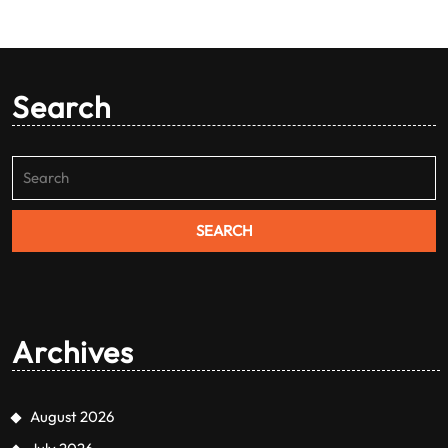
Search
Search
for:
Archives
August 2026