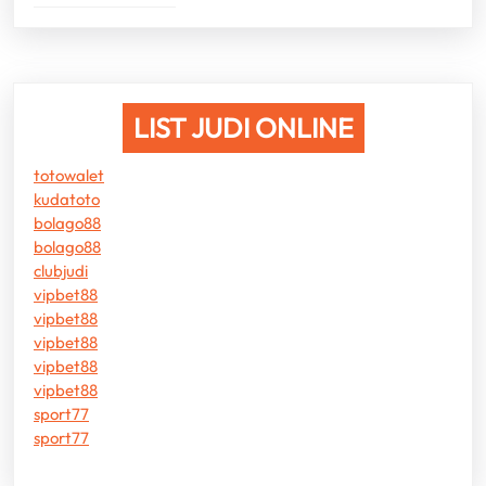
LIST JUDI ONLINE
totowalet
kudatoto
bolago88
bolago88
clubjudi
vipbet88
vipbet88
vipbet88
vipbet88
vipbet88
sport77
sport77