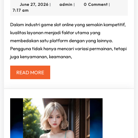
June
admin
June 27, 2026
admin
0 Comment
|
|
|
Layanan
27,
7:17 am
yang
2026
Membuat
Dalam industri game slot online yang semakin kompetitif,
kualitas layanan menjadi faktor utama yang
JAGOBET99
membedakan satu platform dengan yang lainnya.
Unggul
Pengguna tidak hanya mencari variasi permainan, tetapi
dari
juga kenyamanan, keamanan,
Agen
Slot
READ
READ MORE
MORE
Lainnya