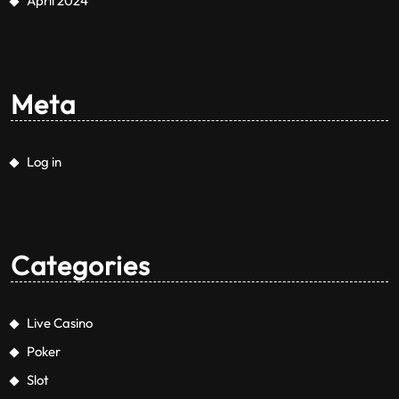
April 2024
Meta
Log in
Categories
Live Casino
Poker
Slot