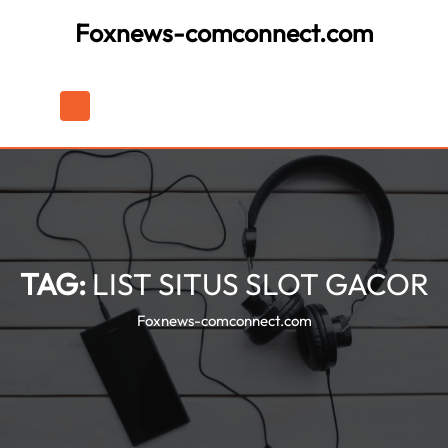
Skip
Foxnews-comconnect.com
to
content
Situs Slot Gacor Hari Ini dengan Jackpot Terbesar
Skip
to
content
TAG:
LIST SITUS SLOT GACOR
Foxnews-comconnect.com