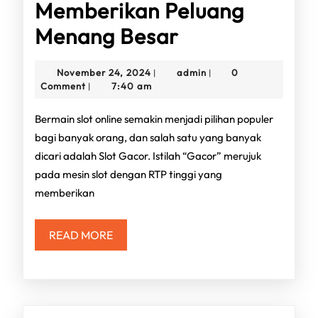
Memberikan Peluang
Slot
Menang Besar
Gacor
November
admin
November 24, 2024
admin
0
|
|
Vipbet88:
24,
Comment
7:40 am
|
2024
List
Bermain slot online semakin menjadi pilihan populer
Situs
bagi banyak orang, dan salah satu yang banyak
dicari adalah Slot Gacor. Istilah “Gacor” merujuk
yang
pada mesin slot dengan RTP tinggi yang
Memberikan
memberikan
Peluang
Menang
READ
READ MORE
MORE
Besar