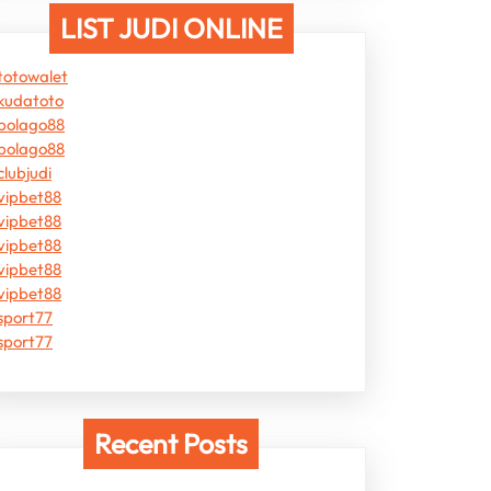
LIST JUDI ONLINE
totowalet
kudatoto
bolago88
bolago88
clubjudi
vipbet88
vipbet88
vipbet88
vipbet88
vipbet88
sport77
sport77
Recent Posts