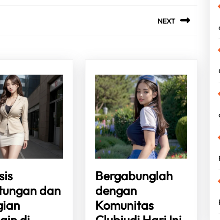
NEXT
Next
post:
sis
Bergabunglah
tungan dan
dengan
gian
Komunitas
Bergab