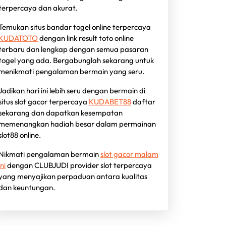
terpercaya dan akurat.
Temukan situs bandar togel online terpercaya
KUDATOTO
dengan link result toto online
terbaru dan lengkap dengan semua pasaran
togel yang ada. Bergabunglah sekarang untuk
menikmati pengalaman bermain yang seru.
Jadikan hari ini lebih seru dengan bermain di
situs slot gacor terpercaya
KUDABET88
daftar
sekarang dan dapatkan kesempatan
memenangkan hadiah besar dalam permainan
slot88 online.
Nikmati pengalaman bermain
slot gacor malam
ini
dengan CLUBJUDI provider slot terpercaya
yang menyajikan perpaduan antara kualitas
dan keuntungan.