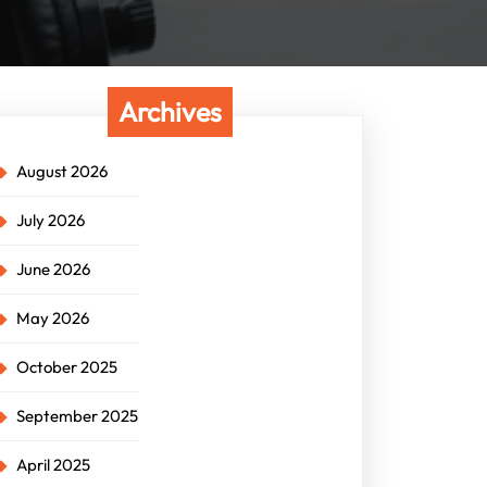
Archives
August 2026
July 2026
June 2026
May 2026
October 2025
September 2025
April 2025