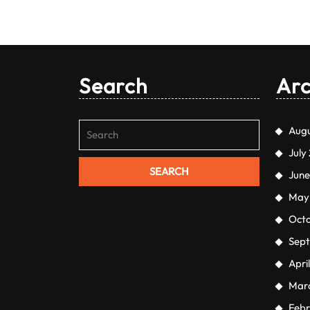
Search
Arc
Search
Augu
for:
July
June
May
Octo
Sep
Apri
Mar
Febr