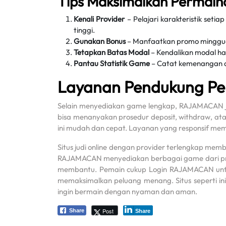
Tips Maksimalkan Permain
Kenali Provider
– Pelajari karakteristik se
tinggi.
Gunakan Bonus
– Manfaatkan promo minggua
Tetapkan Batas Modal
– Kendalikan modal ha
Pantau Statistik Game
– Catat kemenangan da
Layanan Pendukung P
Selain menyediakan game lengkap, RAJAMACAN j
bisa menanyakan prosedur deposit, withdraw, at
ini mudah dan cepat. Layanan yang responsif me
Situs judi online dengan provider terlengkap membe
RAJAMACAN menyediakan berbagai game dari prov
membantu. Pemain cukup Login RAJAMACAN untuk
memaksimalkan peluang menang. Situs seperti 
ingin bermain dengan nyaman dan aman.
Post
Share
Share