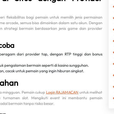
 fleksibilitas bagi pemain untuk memilih jenis permainan
a game arcade, semua bisa dimainkan dalam satu akun. Dengan
strategi bermain berdasarkan jenis game dan provider
coba
eragam dari provider top, dengan RTP tinggi dan bonus
tuk pengalaman bermain seperti di kasino sungguhan.
, cocok untuk pemain yang ingin hiburan singkat.
bahan
o mingguan. Pemain cukup
Login RAJAMACAN
untuk melihat
ga turnamen slot. Mengikuti event ini membantu pemain
l bermain tanpa risiko besar.