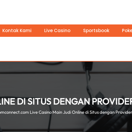
Kontak Kami
Live Casino
Sportsbook
Poke
LINE DI SITUS DENGAN PROVID
omconnect.com
Live Casino
Main Judi Online di Situs dengan Provide