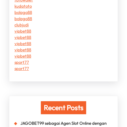
kudatoto
bolago88
bolago88
clubjudi
vipbet88
vipbet88
vipbet88
vipbet88
vipbet88
sport77
sport77
Recent Posts
JAGOBET99 sebagai Agen Slot Online dengan