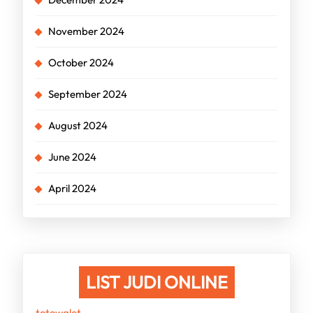
November 2024
October 2024
September 2024
August 2024
June 2024
April 2024
LIST JUDI ONLINE
totowalet