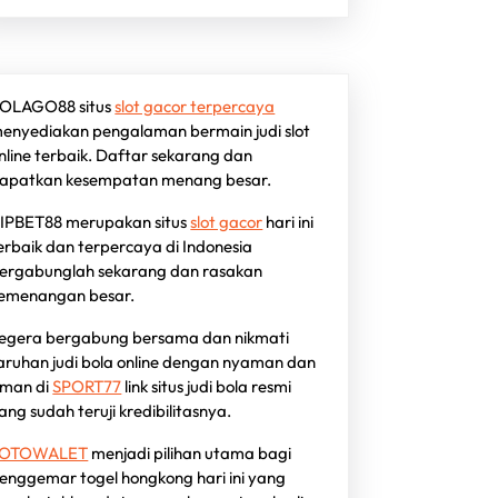
OLAGO88 situs
slot gacor terpercaya
enyediakan pengalaman bermain judi slot
nline terbaik. Daftar sekarang dan
apatkan kesempatan menang besar.
IPBET88 merupakan situs
slot gacor
hari ini
erbaik dan terpercaya di Indonesia
ergabunglah sekarang dan rasakan
emenangan besar.
egera bergabung bersama dan nikmati
aruhan judi bola online dengan nyaman dan
man di
SPORT77
link situs judi bola resmi
ang sudah teruji kredibilitasnya.
TOTOWALET
menjadi pilihan utama bagi
enggemar togel hongkong hari ini yang