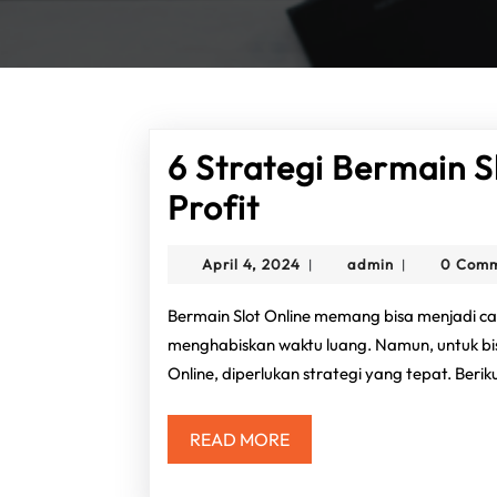
6 Strategi Bermain S
6
Profit
Strategi
April
admin
April 4, 2024
admin
0 Com
|
|
Bermain
4,
2024
Bermain Slot Online memang bisa menjadi cara yang menyenangkan dan menguntungkan untuk
Slot
menghabiskan waktu luang. Namun, untuk bi
Online
Online, diperlukan strategi yang tepat. Berik
agar
Selalu
READ
READ MORE
MORE
Profit