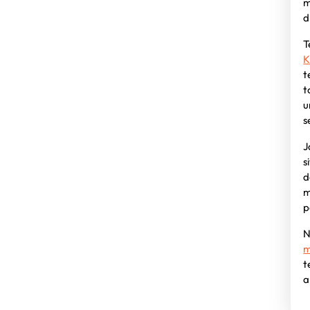
m
d
T
t
t
u
s
J
s
d
m
p
N
m
t
a