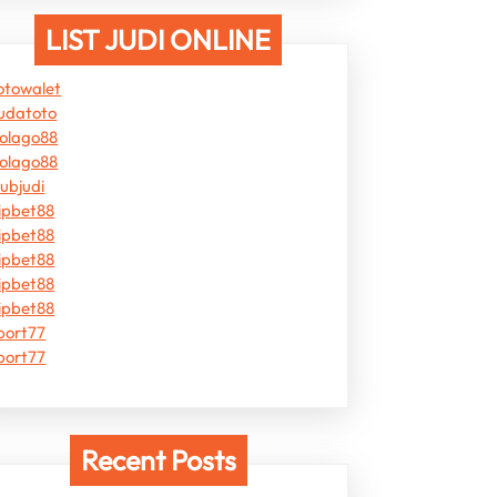
LIST JUDI ONLINE
otowalet
udatoto
olago88
olago88
lubjudi
ipbet88
ipbet88
ipbet88
ipbet88
ipbet88
port77
port77
Recent Posts