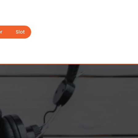
r
Slot