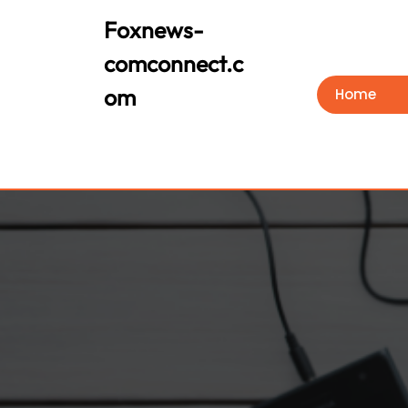
Skip
Foxnews-
to
content
comconnect.c
Skip
to
om
Home
content
Situs Slot Gacor Hari Ini
dengan Jackpot
Terbesar