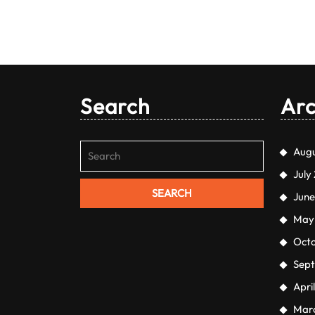
Search
Arc
Search
Augu
for:
July
June
May
Octo
Sep
Apri
Mar