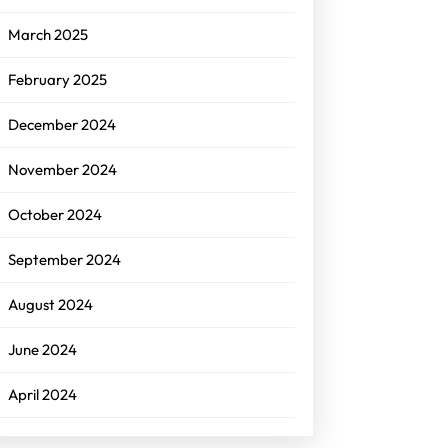
March 2025
February 2025
December 2024
November 2024
October 2024
September 2024
August 2024
June 2024
April 2024