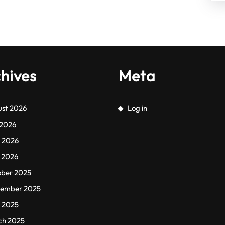
hives
Meta
st 2026
Log in
 2026
 2026
 2026
ber 2025
tember 2025
l 2025
ch 2025