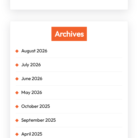
dengan
Modal
Kecil
Archives
August 2026
July 2026
June 2026
May 2026
October 2025
September 2025
April 2025