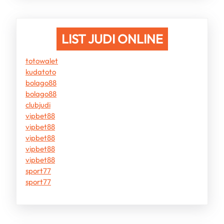
LIST JUDI ONLINE
totowalet
kudatoto
bolago88
bolago88
clubjudi
vipbet88
vipbet88
vipbet88
vipbet88
vipbet88
sport77
sport77