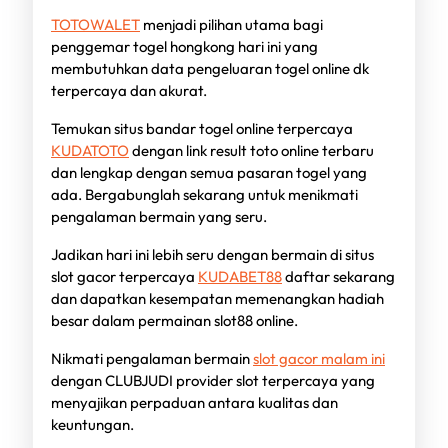
TOTOWALET
menjadi pilihan utama bagi
penggemar togel hongkong hari ini yang
membutuhkan data pengeluaran togel online dk
terpercaya dan akurat.
Temukan situs bandar togel online terpercaya
KUDATOTO
dengan link result toto online terbaru
dan lengkap dengan semua pasaran togel yang
ada. Bergabunglah sekarang untuk menikmati
pengalaman bermain yang seru.
Jadikan hari ini lebih seru dengan bermain di situs
slot gacor terpercaya
KUDABET88
daftar sekarang
dan dapatkan kesempatan memenangkan hadiah
besar dalam permainan slot88 online.
Nikmati pengalaman bermain
slot gacor malam ini
dengan CLUBJUDI provider slot terpercaya yang
menyajikan perpaduan antara kualitas dan
keuntungan.