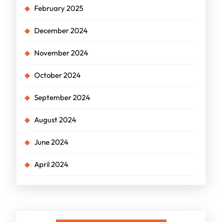
February 2025
December 2024
November 2024
October 2024
September 2024
August 2024
June 2024
April 2024