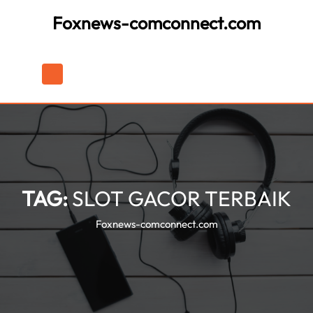
Skip
Foxnews-comconnect.com
to
content
Situs Slot Gacor Hari Ini dengan Jackpot Terbesar
Skip
to
content
TAG:
SLOT GACOR TERBAIK
Foxnews-comconnect.com