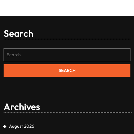
Search
Search
for:
Archives
August 2026