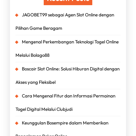
JAGOBET99 sebagai Agen Slot Online dengan
Pilihan Game Beragam
Mengenal Perkembangan Teknologi Togel Online
Melalui Bolago88
Boscair Slot Online: Solusi Hiburan Digital dengan
Akses yang Fleksibel
Cara Mengenal Fitur dan Informasi Permainan
Togel Digital Melalui Clubjudi
Keunggulan Bosempire dalam Memberikan