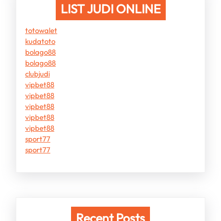
LIST JUDI ONLINE
totowalet
kudatoto
bolago88
bolago88
clubjudi
vipbet88
vipbet88
vipbet88
vipbet88
vipbet88
sport77
sport77
Recent Posts