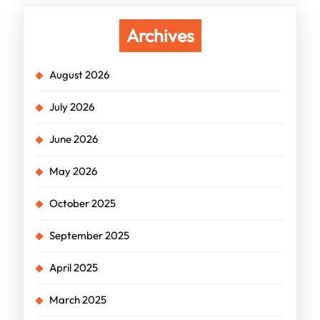
Archives
August 2026
July 2026
June 2026
May 2026
October 2025
September 2025
April 2025
March 2025