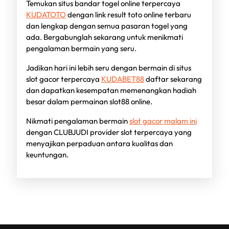
Temukan situs bandar togel online terpercaya
KUDATOTO
dengan link result toto online terbaru
dan lengkap dengan semua pasaran togel yang
ada. Bergabunglah sekarang untuk menikmati
pengalaman bermain yang seru.
Jadikan hari ini lebih seru dengan bermain di situs
slot gacor terpercaya
KUDABET88
daftar sekarang
dan dapatkan kesempatan memenangkan hadiah
besar dalam permainan slot88 online.
Nikmati pengalaman bermain
slot gacor malam ini
dengan CLUBJUDI provider slot terpercaya yang
menyajikan perpaduan antara kualitas dan
keuntungan.