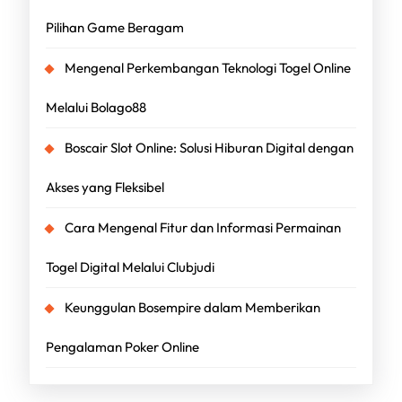
Pilihan Game Beragam
Mengenal Perkembangan Teknologi Togel Online
Melalui Bolago88
Boscair Slot Online: Solusi Hiburan Digital dengan
Akses yang Fleksibel
Cara Mengenal Fitur dan Informasi Permainan
Togel Digital Melalui Clubjudi
Keunggulan Bosempire dalam Memberikan
Pengalaman Poker Online