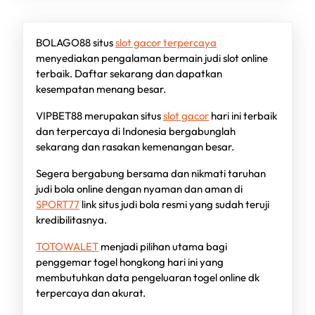
BOLAGO88 situs
slot gacor terpercaya
menyediakan pengalaman bermain judi slot online
terbaik. Daftar sekarang dan dapatkan
kesempatan menang besar.
VIPBET88 merupakan situs
slot gacor
hari ini terbaik
dan terpercaya di Indonesia bergabunglah
sekarang dan rasakan kemenangan besar.
Segera bergabung bersama dan nikmati taruhan
judi bola online dengan nyaman dan aman di
SPORT77
link situs judi bola resmi yang sudah teruji
kredibilitasnya.
TOTOWALET
menjadi pilihan utama bagi
penggemar togel hongkong hari ini yang
membutuhkan data pengeluaran togel online dk
terpercaya dan akurat.