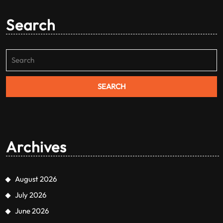
Search
Search
for:
Archives
August 2026
July 2026
June 2026