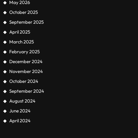
May 2026
October 2025
September 2025
April 2025
March 2025
February 2025
December 2024
November 2024
October 2024
September 2024
August 2024
June 2024
April 2024