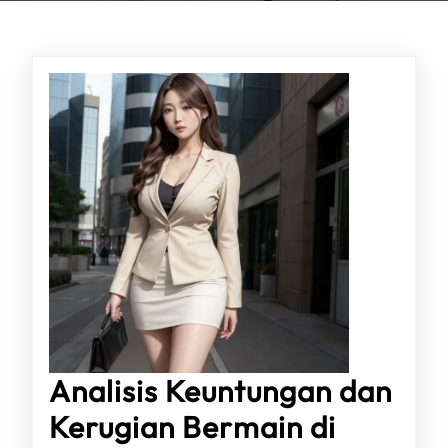
Analisis Keuntungan dan
Kerugian Bermain di