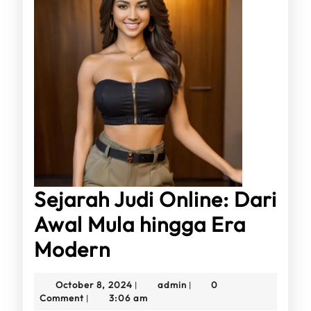
Sejarah Judi Online: Dari
Awal Mula hingga Era
Sejarah
Modern
Judi
October
admin
October 8, 2024
admin
0
|
|
Online:
8,
Comment
3:06 am
|
2024