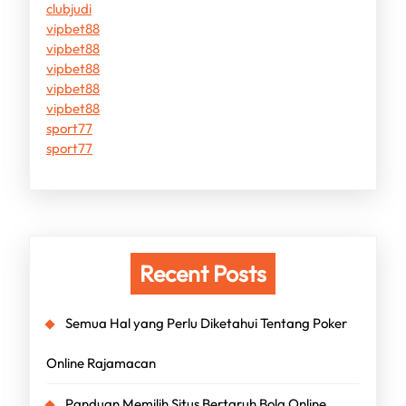
clubjudi
vipbet88
vipbet88
vipbet88
vipbet88
vipbet88
sport77
sport77
Recent Posts
Semua Hal yang Perlu Diketahui Tentang Poker
Online Rajamacan
Panduan Memilih Situs Bertaruh Bola Online