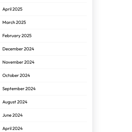
April 2025
March 2025
February 2025
December 2024
November 2024
October 2024
September 2024
pa
o88
August 2024
i
June 2024
April 2024