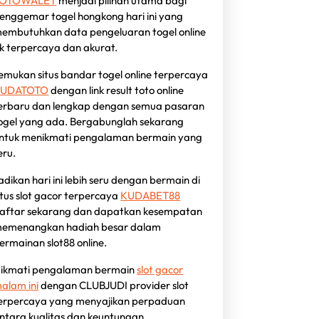
TOTOWALET
menjadi pilihan utama bagi
enggemar togel hongkong hari ini yang
embutuhkan data pengeluaran togel online
k terpercaya dan akurat.
emukan situs bandar togel online terpercaya
KUDATOTO
dengan link result toto online
erbaru dan lengkap dengan semua pasaran
ogel yang ada. Bergabunglah sekarang
ntuk menikmati pengalaman bermain yang
eru.
adikan hari ini lebih seru dengan bermain di
itus slot gacor terpercaya
KUDABET88
aftar sekarang dan dapatkan kesempatan
emenangkan hadiah besar dalam
ermainan slot88 online.
ikmati pengalaman bermain
slot gacor
alam ini
dengan CLUBJUDI provider slot
erpercaya yang menyajikan perpaduan
ntara kualitas dan keuntungan.