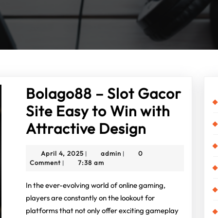
Bolago88 – Slot Gacor
Site Easy to Win with
Bolago88
Attractive Design
–
April
admin
April 4, 2025
admin
0
|
|
Slot
4,
Comment
7:38 am
|
2025
Gacor
In the ever-evolving world of online gaming,
Site
players are constantly on the lookout for
platforms that not only offer exciting gameplay
Easy