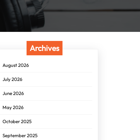
Archives
August 2026
July 2026
June 2026
May 2026
October 2025
September 2025