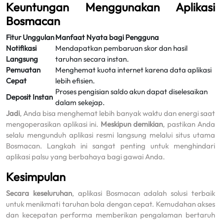
Keuntungan Menggunakan Aplikasi
Bosmacan
Fitur Unggulan
Manfaat Nyata bagi Pengguna
Notifikasi
Mendapatkan pembaruan skor dan hasil
Langsung
taruhan secara instan.
Pemuatan
Menghemat kuota internet karena data aplikasi
Cepat
lebih efisien.
Proses pengisian saldo akun dapat diselesaikan
Deposit Instan
dalam sekejap.
Jadi
, Anda bisa menghemat lebih banyak waktu dan energi saat
mengoperasikan aplikasi ini.
Meskipun demikian
, pastikan Anda
selalu mengunduh aplikasi resmi langsung melalui situs utama
Bosmacan. Langkah ini sangat penting untuk menghindari
aplikasi palsu yang berbahaya bagi gawai Anda.
Kesimpulan
Secara keseluruhan
, aplikasi Bosmacan adalah solusi terbaik
untuk menikmati taruhan bola dengan cepat. Kemudahan akses
dan kecepatan performa memberikan pengalaman bertaruh