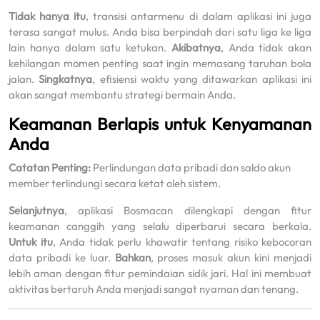
Tidak hanya itu
, transisi antarmenu di dalam aplikasi ini juga
terasa sangat mulus. Anda bisa berpindah dari satu liga ke liga
lain hanya dalam satu ketukan.
Akibatnya
, Anda tidak akan
kehilangan momen penting saat ingin memasang taruhan bola
jalan.
Singkatnya
, efisiensi waktu yang ditawarkan aplikasi ini
akan sangat membantu strategi bermain Anda.
Keamanan Berlapis untuk Kenyamanan
Anda
Catatan Penting:
Perlindungan data pribadi dan saldo akun
member terlindungi secara ketat oleh sistem.
Selanjutnya
, aplikasi Bosmacan dilengkapi dengan fitur
keamanan canggih yang selalu diperbarui secara berkala.
Untuk itu
, Anda tidak perlu khawatir tentang risiko kebocoran
data pribadi ke luar.
Bahkan
, proses masuk akun kini menjadi
lebih aman dengan fitur pemindaian sidik jari. Hal ini membuat
aktivitas bertaruh Anda menjadi sangat nyaman dan tenang.