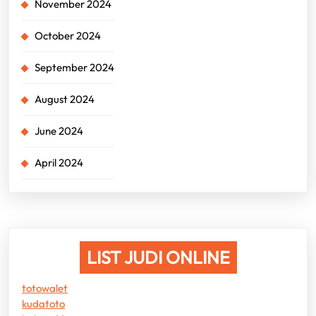
November 2024
October 2024
September 2024
August 2024
June 2024
April 2024
LIST JUDI ONLINE
totowalet
kudatoto