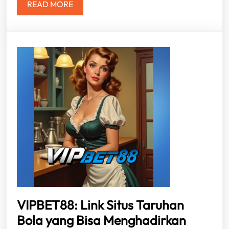
BOSKUDA
READ
READ MORE
MORE
VIPBET88: Link Situs Taruhan
Bola yang Bisa Menghadirkan