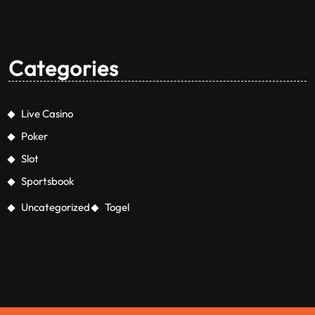
Categories
Live Casino
Poker
Slot
Sportsbook
Uncategorized
Togel