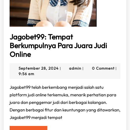
Jagobet99: Tempat
Berkumpulnya Para Juara Judi
Jagobet99:
Online
Tempat
September
admin
September 28, 2024
admin
0 Comment
|
|
|
Berkumpulnya
28,
9:56 am
Para
2024
Juara
Jagobet99 telah berkembang menjadi salah satu
platform judi online terkemuka, menarik perhatian para
Judi
juara dan penggemar judi dari berbagai kalangan.
Online
Dengan berbagai fitur dan keuntungan yang ditawarkan,
Jagobet99 menjadi tempat