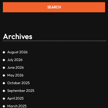
Archives
August 2026
July 2026
June 2026
May 2026
October 2025
September 2025
April 2025
March 2025