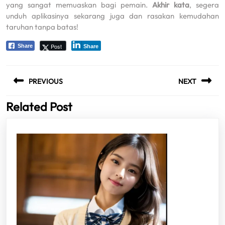
yang sangat memuaskan bagi pemain.
Akhir kata
, segera
unduh aplikasinya sekarang juga dan rasakan kemudahan
taruhan tanpa batas!
Post
Share
Share
Post
PREVIOUS
NEXT
navigation
Related Post
Previous
Next
post:
post: