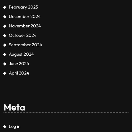
February 2025
December 2024
November 2024
October 2024
September 2024
August 2024
June 2024
April 2024
Meta
Log in