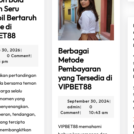
n Seru
il Bertaruh
e di
Nonton
ET88
Bola
Berbagai
June
e 30, 2026
|
Makin
dmin
30,
0 Comment
|
Metode
Seru
2026
5 pm
Pembayaran
Sambil
yang Tersedia di
Bertaruh
ola bersama teman
Berbagai
VIPBET88
Online
uarga selalu
Metode
di
 momen yang
September
September 30, 2024
|
Pembayaran
VIPBET88
menyenangkan.
admin
30,
admin
0
|
yang
2024
Comment
10:43 am
|
peran, tendangan,
Tersedia
yang tercipta
VIPBET88 memahami
di
membangkitkan