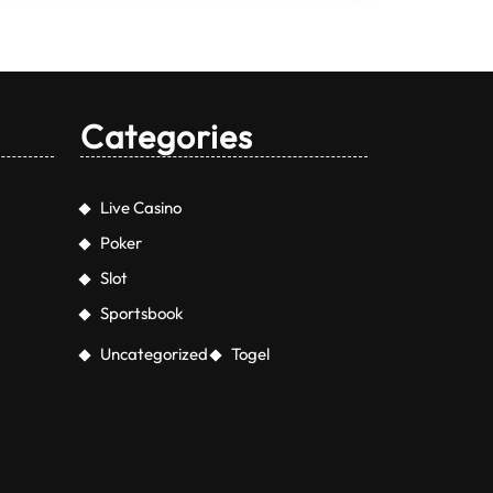
Categories
Live Casino
Poker
Slot
Sportsbook
Uncategorized
Togel