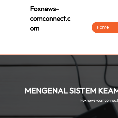
Skip
Foxnews-
to
content
comconnect.c
Skip
to
om
Home
content
Situs Slot Gacor Hari Ini
dengan Jackpot
Terbesar
MENGENAL SISTEM KEAMA
Foxnews-comconnect