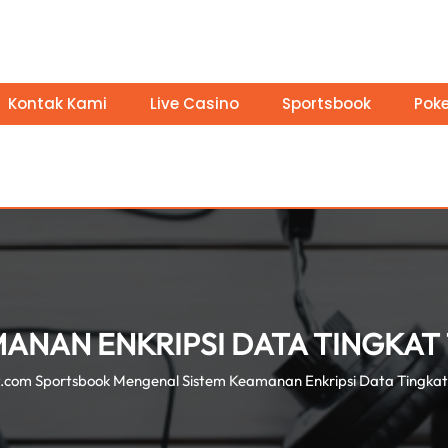
Kontak Kami
Live Casino
Sportsbook
Poke
NAN ENKRIPSI DATA TINGKAT T
.com
Sportsbook
Mengenal Sistem Keamanan Enkripsi Data Tingkat Ti