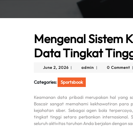
Mengenal Sistem K
Data Tingkat Tinggi
June
admin
June 2, 2026
admin
0 Comment
|
|
|
2,
2026
Categories:
Sportsbook
Keamanan data pribadi merupakan hal yang san
Boscair sangat memahami kekhawatiran para pe
kejahatan siber. Sebagai agen bola terpercaya
tingkat tinggi setara perbankan internasional.
seluruh aktivitas taruhan Anda berjalan dengan s