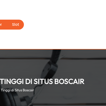
r
Slot
INGGI DI SITUS BOSCAIR
nggi di Situs Boscair