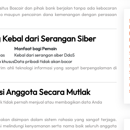
 situs Boscair dan pihak bank berjalan tanpa ada kebocoran
aldo maupun pencairan dana kemenangan dengan perasaan
 Kebal dari Serangan Siber
Manfaat bagi Pemain
mas
Kebal dari serangan siber DdoS
a khusus
Data pribadi tidak akan bocor
eh tim ahli teknologi informasi yang sangat berpengalaman di
si Anggota Secara Mutlak
uk tidak pernah menjual atau membagikan data Anda
a akan disimpan dalam sistem rahasia yang sangat terjaga.
emi melindungi kenyamanan serta nama baik seluruh anggota