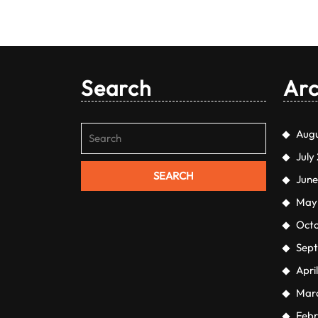
Search
Arc
Search
Augu
for:
July
June
May
Octo
Sep
Apri
Mar
Febr