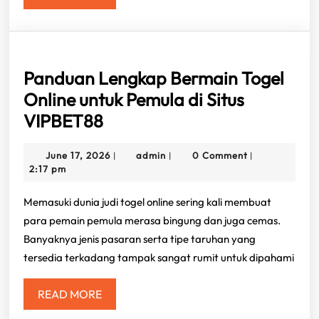
MORE
Maksimal
Panduan Lengkap Bermain Togel
Online untuk Pemula di Situs
Panduan
VIPBET88
Lengkap
June
admin
June 17, 2026
admin
0 Comment
|
|
|
Bermain
17,
2:17 pm
Togel
2026
Online
Memasuki dunia judi togel online sering kali membuat
para pemain pemula merasa bingung dan juga cemas.
untuk
Banyaknya jenis pasaran serta tipe taruhan yang
Pemula
tersedia terkadang tampak sangat rumit untuk dipahami
di
Situs
READ
READ MORE
VIPBET88
MORE