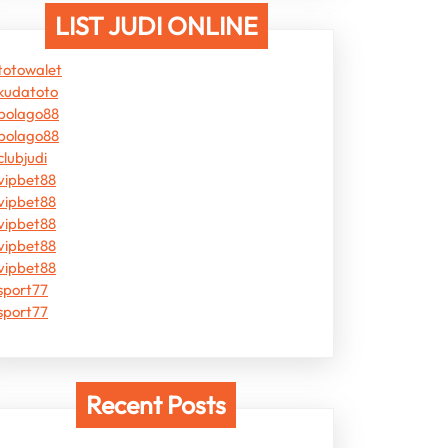
LIST JUDI ONLINE
totowalet
kudatoto
bolago88
bolago88
clubjudi
vipbet88
vipbet88
vipbet88
vipbet88
vipbet88
sport77
sport77
Recent Posts