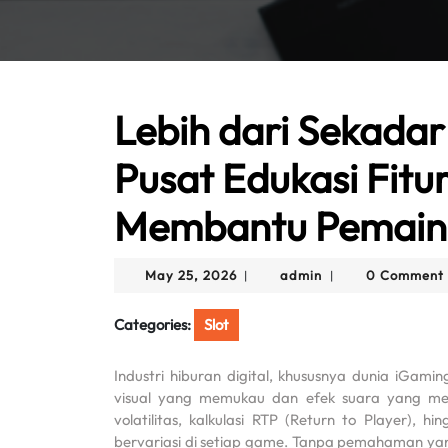
Lebih dari Sekada
Pusat Edukasi Fitu
Membantu Pemain
May
admin
May 25, 2026
admin
0 Comment
|
|
25,
2026
Categories:
Slot
Industri hiburan digital, khususnya dunia iGaming
visual yang memukau dan efek suara yang meri
volatilitas, kalkulasi RTP (Return to Player), 
bervariasi di setiap game. Tanpa pemahaman y