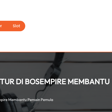
r
Slot
FITUR DI BOSEMPIRE MEMBANTU
sempire Membantu Pemain Pemula