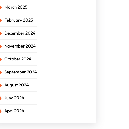
March 2025
February 2025
December 2024
November 2024
October 2024
September 2024
August 2024
June 2024
April 2024