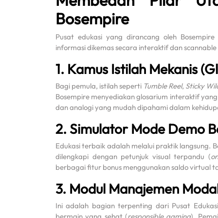
Membedah Pilar Uta
Bosempire
Pusat edukasi yang dirancang oleh Bosempire t
informasi dikemas secara interaktif dan scannable 
1. Kamus Istilah Mekanis (G
Bagi pemula, istilah seperti
Tumble Reel
,
Sticky Wil
Bosempire menyediakan glosarium interaktif yang 
dan analogi yang mudah dipahami dalam kehidupa
2. Simulator Mode Demo Be
Edukasi terbaik adalah melalui praktik langsung
dilengkapi dengan petunjuk visual terpandu (
o
berbagai fitur bonus menggunakan saldo virtual ta
3. Modul Manajemen Modal
Ini adalah bagian terpenting dari Pusat Edukasi
bermain yang sehat (
responsible gaming
). Pema