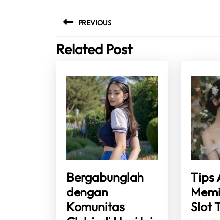
Post
PREVIOUS
navigation
Related Post
Previous
post:
Bergabunglah
Tips
dengan
Memil
Komunitas
Slot 