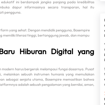
edukatif ini berdampak jangka panjang pada kredibilitas
buka dapur informasinya secara transparan, hal itu
hati pengguna.
atform yang sehat. Dengan mendidik pengguna, Bosempire
 memiliki literasi tinggi, bertanggung jawab, dan mampu
Baru Hiburan Digital yang
 modern harus bergerak melampaui fungsi dasarnya. Pusat
si, melainkan sebuah instrumen humanis yang memuliakan
an sebagai senjata utama, Bosempire memastikan bahwa
platformnya adalah sebuah pengalaman yang bernilai, aman,