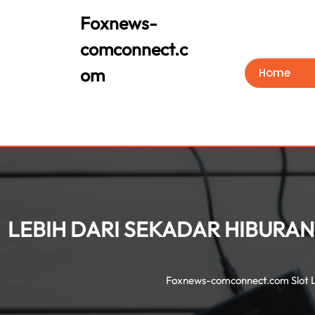
Skip
Foxnews-
to
content
comconnect.c
Skip
to
om
Home
content
Situs Slot Gacor Hari Ini
dengan Jackpot
Terbesar
LEBIH DARI SEKADAR HIBURAN
Foxnews-comconnect.com
Slot
L