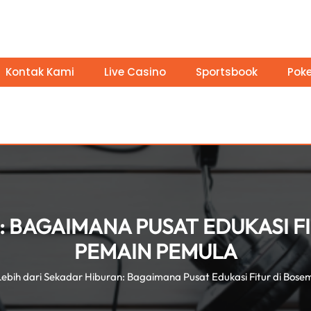
Kontak Kami
Live Casino
Sportsbook
Poke
: BAGAIMANA PUSAT EDUKASI 
PEMAIN PEMULA
ebih dari Sekadar Hiburan: Bagaimana Pusat Edukasi Fitur di Bo