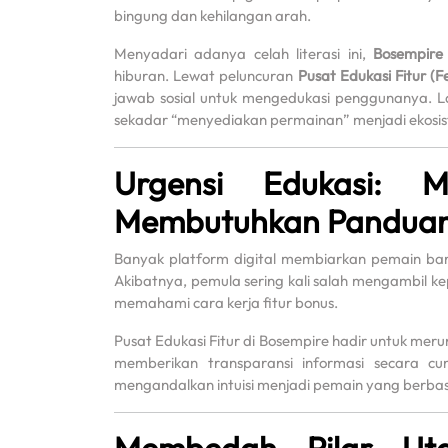
bingung dan kehilangan arah.
Menyadari adanya celah literasi ini,
Bosempire
hiburan. Lewat peluncuran
Pusat Edukasi Fitur (
jawab sosial untuk mengedukasi penggunanya. 
sekadar “menyediakan permainan” menjadi ekos
Urgensi Edukasi: 
Membutuhkan Pandua
Banyak platform digital membiarkan pemain ba
Akibatnya, pemula sering kali salah mengambil ke
memahami cara kerja fitur bonus.
Pusat Edukasi Fitur di Bosempire hadir untuk me
memberikan transparansi informasi secara c
mengandalkan intuisi menjadi pemain yang berbasi