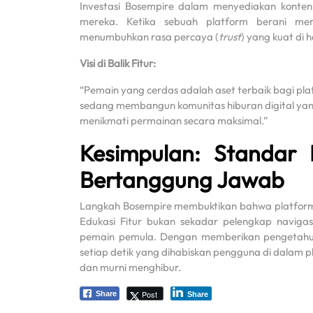
Investasi Bosempire dalam menyediakan konten 
mereka. Ketika sebuah platform berani mem
menumbuhkan rasa percaya (
trust
) yang kuat di 
Visi di Balik Fitur:
“Pemain yang cerdas adalah aset terbaik bagi pl
sedang membangun komunitas hiburan digital yang
menikmati permainan secara maksimal.”
Kesimpulan: Standar 
Bertanggung Jawab
Langkah Bosempire membuktikan bahwa platform
Edukasi Fitur bukan sekadar pelengkap naviga
pemain pemula. Dengan memberikan pengetahu
setiap detik yang dihabiskan pengguna di dalam 
dan murni menghibur.
Post
Share
Share