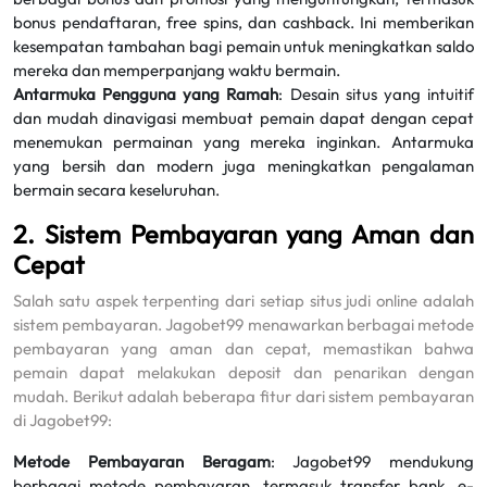
bonus pendaftaran, free spins, dan cashback. Ini memberikan
kesempatan tambahan bagi pemain untuk meningkatkan saldo
mereka dan memperpanjang waktu bermain.
Antarmuka Pengguna yang Ramah
: Desain situs yang intuitif
dan mudah dinavigasi membuat pemain dapat dengan cepat
menemukan permainan yang mereka inginkan. Antarmuka
yang bersih dan modern juga meningkatkan pengalaman
bermain secara keseluruhan.
2.
Sistem Pembayaran yang Aman dan
Cepat
Salah satu aspek terpenting dari setiap situs judi online adalah
sistem pembayaran. Jagobet99 menawarkan berbagai metode
pembayaran yang aman dan cepat, memastikan bahwa
pemain dapat melakukan deposit dan penarikan dengan
mudah. Berikut adalah beberapa fitur dari sistem pembayaran
di Jagobet99:
Metode Pembayaran Beragam
: Jagobet99 mendukung
berbagai metode pembayaran, termasuk transfer bank, e-