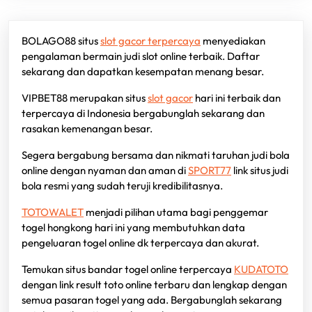
BOLAGO88 situs
slot gacor terpercaya
menyediakan
pengalaman bermain judi slot online terbaik. Daftar
sekarang dan dapatkan kesempatan menang besar.
VIPBET88 merupakan situs
slot gacor
hari ini terbaik dan
terpercaya di Indonesia bergabunglah sekarang dan
rasakan kemenangan besar.
Segera bergabung bersama dan nikmati taruhan judi bola
online dengan nyaman dan aman di
SPORT77
link situs judi
bola resmi yang sudah teruji kredibilitasnya.
TOTOWALET
menjadi pilihan utama bagi penggemar
togel hongkong hari ini yang membutuhkan data
pengeluaran togel online dk terpercaya dan akurat.
Temukan situs bandar togel online terpercaya
KUDATOTO
dengan link result toto online terbaru dan lengkap dengan
semua pasaran togel yang ada. Bergabunglah sekarang