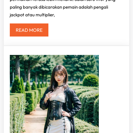
Pengali
paling banyak dibicarakan pemain adalah pengali
Jackpot
jackpot atau multiplier,
Terbesar
di
READ
READ MORE
MORE
Clubjudi