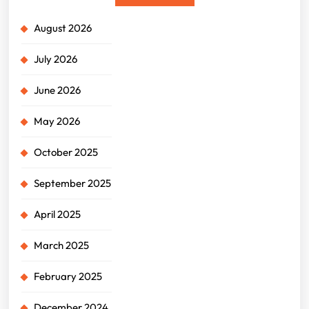
August 2026
July 2026
June 2026
May 2026
October 2025
September 2025
April 2025
March 2025
February 2025
December 2024