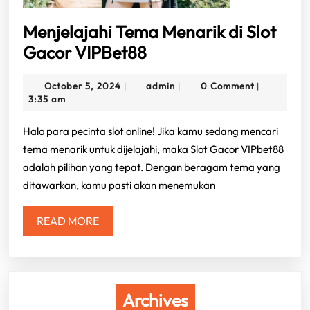
Menjelajahi Tema Menarik di Slot
Menjelajahi
Gacor VIPBet88
Tema
October
admin
October 5, 2024
admin
0 Comment
|
|
|
Menarik
5,
3:35 am
di
2024
Slot
Halo para pecinta slot online! Jika kamu sedang mencari
tema menarik untuk dijelajahi, maka Slot Gacor VIPbet88
Gacor
adalah pilihan yang tepat. Dengan beragam tema yang
VIPBet88
ditawarkan, kamu pasti akan menemukan
READ
READ MORE
MORE
Archives