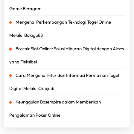
Game Beragam
Mengenal Perkembangan Teknologi Togel Online
Melalui Bolago88
Boscair Slot Online: Solusi Hiburan Digital dengan Akses
yang Fleksibel
Cara Mengenal Fitur dan Informasi Permainan Togel
Digital Melalui Clubjudi
Keunggulan Bosempire dalam Memberikan
Pengalaman Poker Online