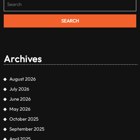
Search
for:
Archives
August 2026
July 2026
June 2026
May 2026
October 2025
September 2025
April 2025