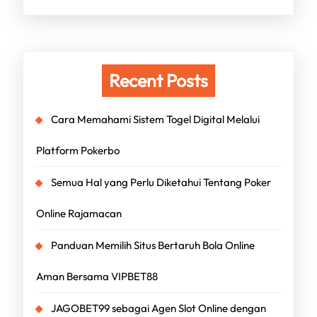
Recent Posts
Cara Memahami Sistem Togel Digital Melalui
Platform Pokerbo
Semua Hal yang Perlu Diketahui Tentang Poker
Online Rajamacan
Panduan Memilih Situs Bertaruh Bola Online
Aman Bersama VIPBET88
JAGOBET99 sebagai Agen Slot Online dengan