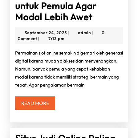
untuk Pemula Agar
Strategi
Modal Lebih Awet
Slot
September
admin
September 24, 2025
admin
0
|
|
Online
24,
Comment
7:13 pm
|
2025
untuk
Permainan slot online semakin digemari oleh generasi
Pemula
digital karena mudah diakses dan menyenangkan.
Namun, banyak pemula yang cepat kehabisan
Agar
modal karena tidak memiliki strategi bermain yang
Modal
tepat. Agar pengalaman bermain
Lebih
Awet
READ
READ MORE
MORE