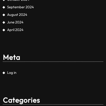
September 2024
August 2024
June 2024
April 2024
Meta
Log in
Categories