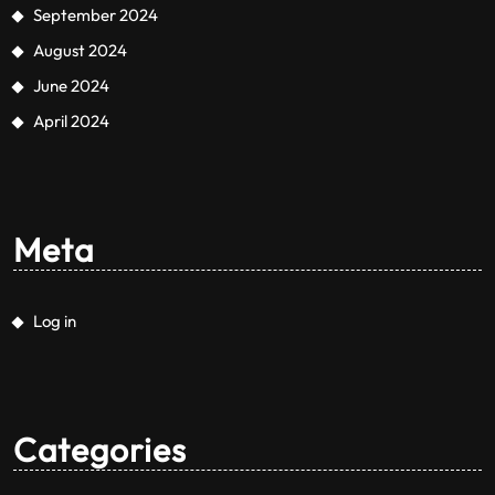
September 2024
August 2024
June 2024
April 2024
Meta
Log in
Categories