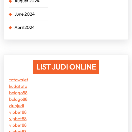
August 2024
June 2024
April 2024
LIST JUDI ONLINE
totowalet
kudatoto
bolago88
bolago88
clubjudi
vipbet88
vipbet88
vipbet88
vipbet88