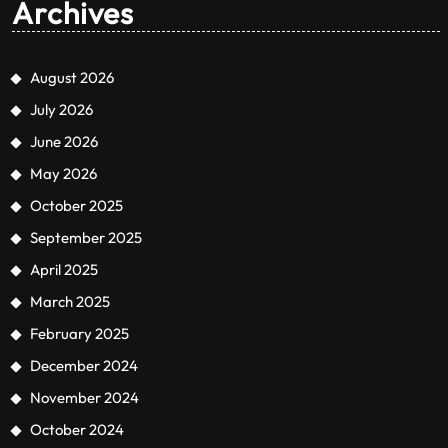
Archives
August 2026
July 2026
June 2026
May 2026
October 2025
September 2025
April 2025
March 2025
February 2025
December 2024
November 2024
October 2024