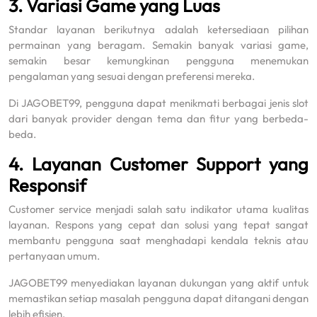
3. Variasi Game yang Luas
Standar layanan berikutnya adalah ketersediaan pilihan
permainan yang beragam. Semakin banyak variasi game,
semakin besar kemungkinan pengguna menemukan
pengalaman yang sesuai dengan preferensi mereka.
Di
JAGOBET99
, pengguna dapat menikmati berbagai jenis slot
dari banyak provider dengan tema dan fitur yang berbeda-
beda.
4. Layanan Customer Support yang
Responsif
Customer service menjadi salah satu indikator utama kualitas
layanan. Respons yang cepat dan solusi yang tepat sangat
membantu pengguna saat menghadapi kendala teknis atau
pertanyaan umum.
JAGOBET99
menyediakan layanan dukungan yang aktif untuk
memastikan setiap masalah pengguna dapat ditangani dengan
lebih efisien.