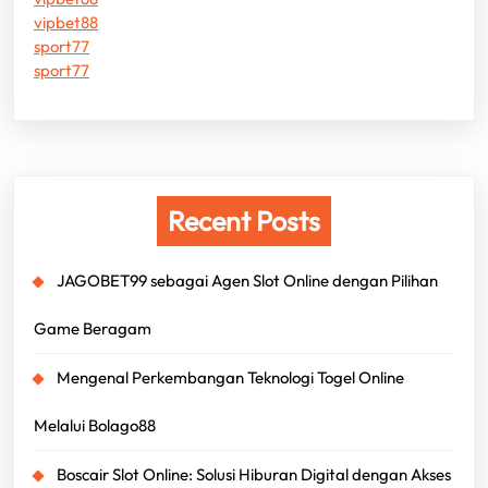
vipbet88
sport77
sport77
Recent Posts
JAGOBET99 sebagai Agen Slot Online dengan Pilihan
Game Beragam
Mengenal Perkembangan Teknologi Togel Online
Melalui Bolago88
Boscair Slot Online: Solusi Hiburan Digital dengan Akses