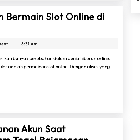
Pemula
 Bermain Slot Online di
ngenal
unggulan
ment
8:31 am
|
rmain
t
ler adalah permainan slot online. Dengan akses yang
ine
atform
kerbo
nan Akun Saat
Cara