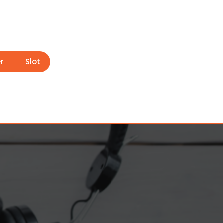
r
Slot