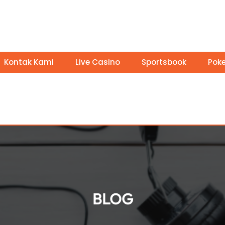
Kontak Kami
Live Casino
Sportsbook
Poke
BLOG