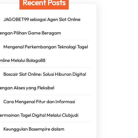
Recent Posts
JAGOBET99 sebagai Agen Slot Online
engan Pilihan Game Beragam
Mengenal Perkembangan Teknologi Togel
nline Melalui Bolago88
Boscair Slot Online: Solusi Hiburan Digital
engan Akses yang Fleksibel
Cara Mengenal Fitur dan Informasi
ermainan Togel Digital Melalui Clubjudi
Keunggulan Bosempire dalam