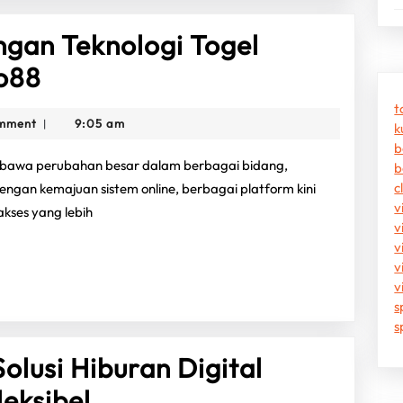
Beragam
gan Teknologi Togel
Mengenal
go88
Perkembangan
t
mment
9:05 am
|
k
Teknologi
b
Togel
b
c
engan kemajuan sistem online, berbagai platform kini
Online
v
kses yang lebih
v
Melalui
v
Bolago88
v
v
s
s
Solusi Hiburan Digital
Boscair
eksibel